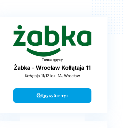
Точка друку
Żabka - Wrocław Kołłątaja 11
Kołłątaja 11/12 lok. 1A, Wrocław
Друкуйте тут