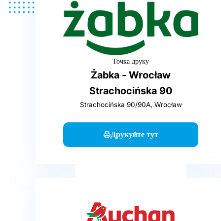
Точка друку
Żabka - Wrocław
Strachocińska 90
Strachocińska 90/90A, Wrocław
Друкуйте тут