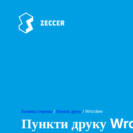
Головна сторінка
/
Пункти друку
/ Wrocław
Пункти друку
Wr