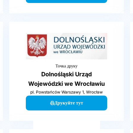
Точка друку
Dolnośląski Urząd
Wojewódzki we Wrocławiu
pl. Powstańców Warszawy 1, Wrocław
Друкуйте тут