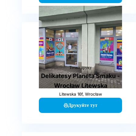
Точка друку
Delikatesy Planeta Smaku -
Wrocław Litewska
Litewska 16f, Wrocław
Друкуйте тут