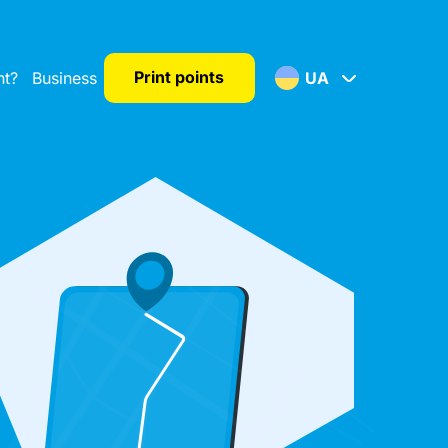
Print points
nt?
Business
UA