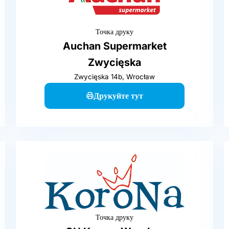
Точка друку
Auchan Supermarket
Zwycięska
Zwycięska 14b, Wrocław
Друкуйте тут
Точка друку