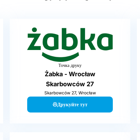
Точка друку
Żabka - Wrocław
Skarbowców 27
Skarbowców 27, Wrocław
Друкуйте тут