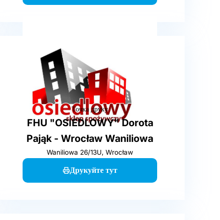
Точка друку
FHU "OSIEDLOWY" Dorota
Pająk - Wrocław Waniliowa
Waniliowa 26/13U, Wrocław
Друкуйте тут