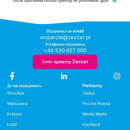
Після здійснення оплати принтер не розпочинає друк.
Підтримка по email
wsparcie@zeccer.pl
Телефонна підтримка
+48 530 657 000
Хочу принтер Zeccer
Де ми знаходимось
Partnerzy
Wrocław
Żabka
Warszawa
Poczta Polska
Kraków
Media Markt
Łódź
Kaufland