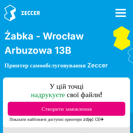
Żabka - Wrocław
Arbuzowa 13B
Принтер самообслуговування Zeccer
У цій точці
надрукуєте
свої файли!
Створити замовлення
Показати найближчі доступні принтери zdjęć (3)