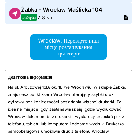
Żabka - Wrocław Maślicka 104
2,8 km
Виберіть
Wrocław: Перевірте інші
місця розташування
принтерів
Додаткова інформація
Na ul. Arbuzowej 13B/lok. 1B we Wrocławiu, w sklepie Żabka,
znajdziesz punkt ksero Wrocław oferujący szybki druk
cyfrowy bez konieczności posiadania własnej drukarki. To
idealne miejsce, gdy zastanawiasz się, gdzie wydrukować
Wrocław dokument bez drukarki - wystarczy przesłać plik z
telefonu, tabletu lub komputera i odebrać wydruk. Drukarka
samoobsługowa umożliwia druk z telefonu Wrocław