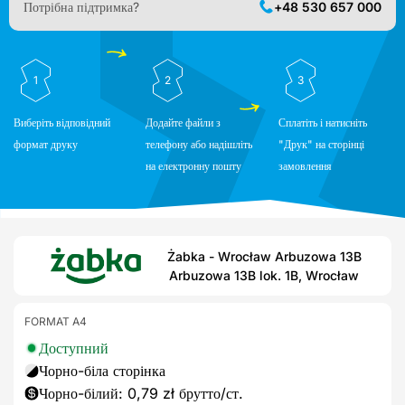
Потрібна підтримка?
+48 530 657 000
1
2
3
Виберіть відповідний
Додайте файли з
Сплатіть і натисніть
формат друку
телефону або надішліть
"Друк" на сторінці
на електронну пошту
замовлення
Żabka - Wrocław Arbuzowa 13B
Arbuzowa 13B lok. 1B, Wrocław
FORMAT A4
Доступний
Чорно-біла сторінка
Чорно-білий: 0,79 zł брутто/ст.