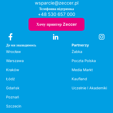
wsparcie@zeccer.pl
Телефонна підтримка
+48 530 657 000
Хочу принтер Zeccer
Де ми знаходимось
Partnerzy
Wrocław
Żabka
Warszawa
Poczta Polska
Kraków
Media Markt
Łódź
Kaufland
Gdańsk
Uczelnie I Akademiki
Poznań
Szczecin