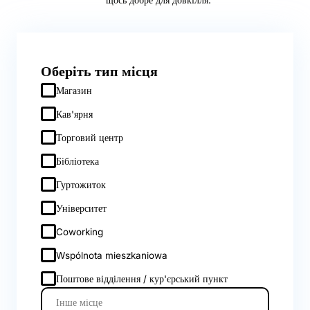
Оберіть тип місця
Магазин
Кав'ярня
Торговий центр
Бібліотека
Гуртожиток
Університет
Coworking
Wspólnota mieszkaniowa
Поштове відділення / кур'єрський пункт