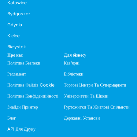
Katowice
Bydgoszcz
Gdynia
Kielce
Białystok
Про нас
Для бізнесу
Політика Безпеки
Кав'ярні
Регламент
Бібліотеки
Політика Файлів Cookie
Торгові Центри Та Супермаркети
Політика Конфіденційності
Університети Та Школи
Знайди Принтер
Гуртожитки Та Житлові Спільноти
Блог
Державні Установи
API Для Друку