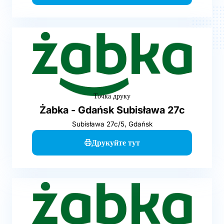
Точка друку
Żabka - Gdańsk Subisława 27c
Subisława 27c/5, Gdańsk
Друкуйте тут