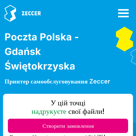
Poczta Polska -
Gdańsk
Świętokrzyska
Принтер самообслуговування Zeccer
У цій точці
надрукуєте
свої файли!
Створити замовлення