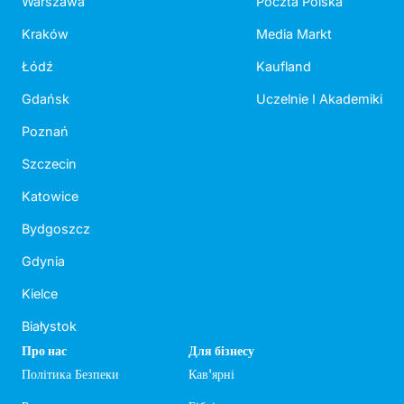
Warszawa
Poczta Polska
Kraków
Media Markt
Łódź
Kaufland
Gdańsk
Uczelnie I Akademiki
Poznań
Szczecin
Katowice
Bydgoszcz
Gdynia
Kielce
Białystok
Про нас
Для бізнесу
Політика Безпеки
Кав'ярні