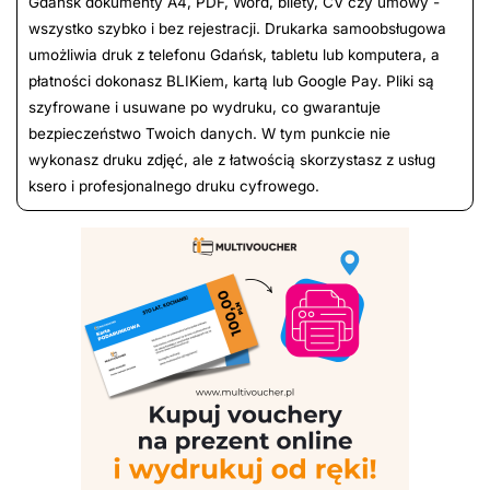
Gdańsk dokumenty A4, PDF, Word, bilety, CV czy umowy -
wszystko szybko i bez rejestracji. Drukarka samoobsługowa
umożliwia druk z telefonu Gdańsk, tabletu lub komputera, a
płatności dokonasz BLIKiem, kartą lub Google Pay. Pliki są
szyfrowane i usuwane po wydruku, co gwarantuje
bezpieczeństwo Twoich danych. W tym punkcie nie
wykonasz druku zdjęć, ale z łatwością skorzystasz z usług
ksero i profesjonalnego druku cyfrowego.