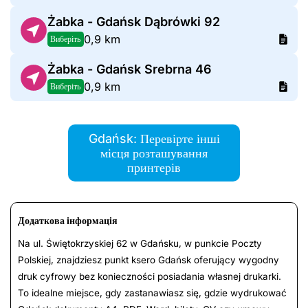
Żabka - Gdańsk Dąbrówki 92
0,9 km
Виберіть
Żabka - Gdańsk Srebrna 46
0,9 km
Виберіть
Gdańsk: Перевірте інші
місця розташування
принтерів
Додаткова інформація
Na ul. Świętokrzyskiej 62 w Gdańsku, w punkcie Poczty
Polskiej, znajdziesz punkt ksero Gdańsk oferujący wygodny
druk cyfrowy bez konieczności posiadania własnej drukarki.
To idealne miejsce, gdy zastanawiasz się, gdzie wydrukować