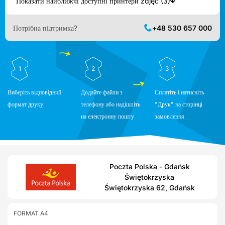
Показати найближчі доступні принтери zdjęć (3)
Потрібна підтримка?
+48 530 657 000
1
2
3
Виберіть відповідний
Додайте файли з
Сплатіть і натисніть
формат друку
телефону або надішліть
"Друк" на сторінці
на електронну пошту
замовлення
Poczta Polska - Gdańsk
Świętokrzyska
Świętokrzyska 62, Gdańsk
FORMAT A4