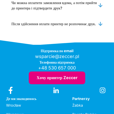
Чи можна оплатити замовлення вдома, а потім прийти
до принтера і підтвердити друк?
Після здійснення оплати принтер не розпочинає друк.
Підтримка по email
wsparcie@zeccer.pl
Телефонна підтримка
+48 530 657 000
Хочу принтер Zeccer
Де ми знаходимось
Partnerzy
Wrocław
Żabka