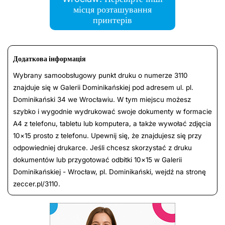
місця розташування
принтерів
Додаткова інформація
Wybrany samoobsługowy punkt druku o numerze 3110
znajduje się w Galerii Dominikańskiej pod adresem ul. pl.
Dominikański 34 we Wrocławiu. W tym miejscu możesz
szybko i wygodnie wydrukować swoje dokumenty w formacie
A4 z telefonu, tabletu lub komputera, a także wywołać zdjęcia
10×15 prosto z telefonu. Upewnij się, że znajdujesz się przy
odpowiedniej drukarce. Jeśli chcesz skorzystać z druku
dokumentów lub przygotować odbitki 10×15 w Galerii
Dominikańskiej - Wrocław, pl. Dominikański, wejdź na stronę
zeccer.pl/3110.