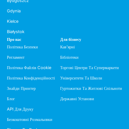
Bydgoszcz
Gdynia
Kielce
Białystok
Про нас
Для бізнесу
Політика Безпеки
Кав'ярні
Регламент
Бібліотеки
Політика Файлів Cookie
Торгові Центри Та Супермаркети
Політика Конфіденційності
Університети Та Школи
Знайди Принтер
Гуртожитки Та Житлові Спільноти
Блог
Державні Установи
API Для Друку
Безкоштовні Розмальовки