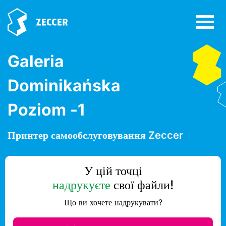
Galeria
Dominikańska
Poziom -1
Принтер самообслуговування Zeccer
У цій точці
надрукуєте
свої файли!
Що ви хочете надрукувати?