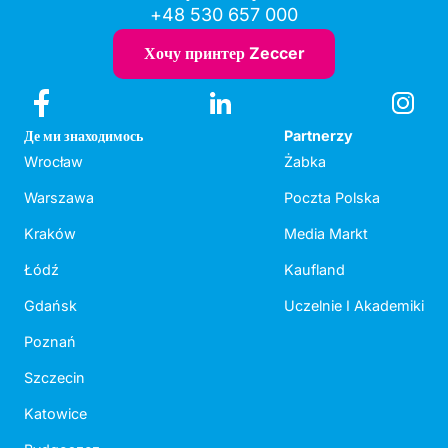
+48 530 657 000
Хочу принтер Zeccer
Де ми знаходимось
Partnerzy
Wrocław
Żabka
Warszawa
Poczta Polska
Kraków
Media Markt
Łódź
Kaufland
Gdańsk
Uczelnie I Akademiki
Poznań
Szczecin
Katowice