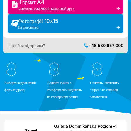
Формат A4
Етикетки, документи, класичний друк
Фотографії 10x15
На фотопапері
Потрібна підтримка?
+48 530 657 000
1
2
3
Виберіть відповідний
Додайте файли з
Сплатіть і натисніть
формат друку
телефону або надішліть
"Друк" на сторінці
на електронну пошту
замовлення
Galeria Dominikańska Poziom -1