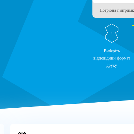
Потрібна підтримк
1
Виберіть
відповідний формат
друку