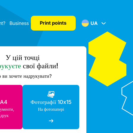
Print points
nt?
Business
UA
У цій точці
рукуєте
свої файли!
 ви хочете надрукувати?
 A4
Фотографії 10x15
кументи,
На фотопапері
 друк