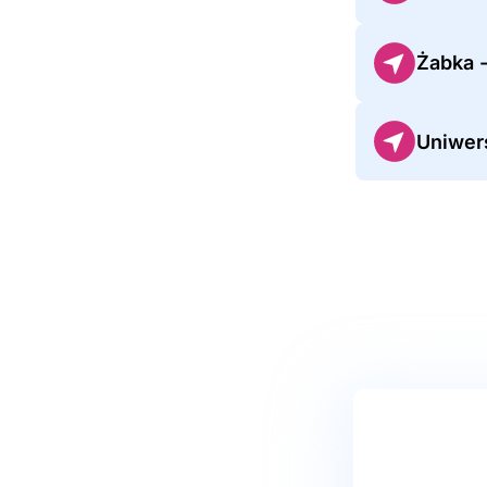
Żabka 
Uniwer