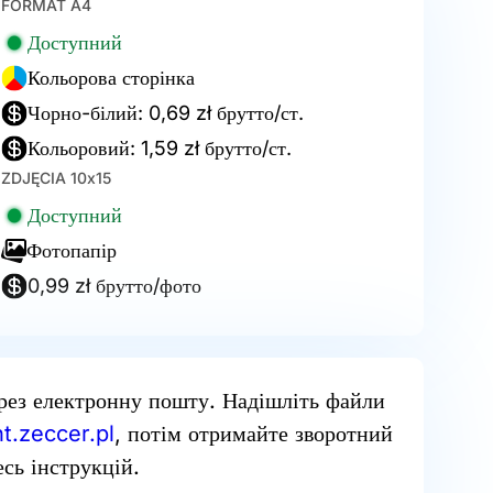
FORMAT A4
Доступний
Кольорова сторінка
Чорно-білий: 0,69 zł брутто/ст.
Кольоровий: 1,59 zł брутто/ст.
ZDJĘCIA 10x15
Доступний
Фотопапір
0,99 zł брутто/фото
рез електронну пошту. Надішліть файли
t.zeccer.pl
, потім отримайте зворотний
сь інструкцій.