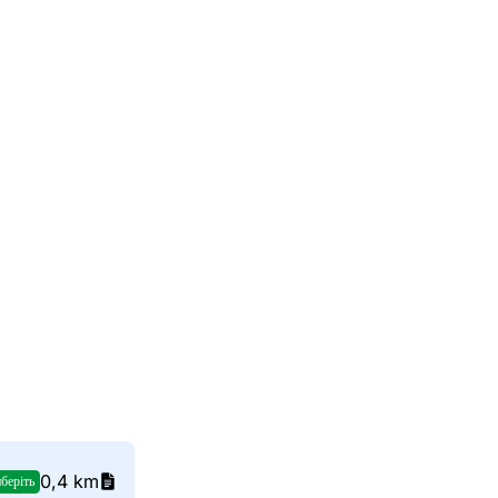
0,4 km
беріть