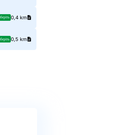
0,4 km
беріть
0,5 km
беріть