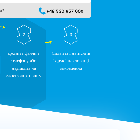
а?
+48 530 657 000
2
3
Додайте файли з
Сплатіть і натисніть
телефону або
"Друк" на сторінці
надішліть на
замовлення
електронну пошту