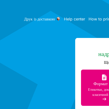
Друк із доставкою
Help center
How to pri
над
Що
Формат
Етикетки, до
класичний