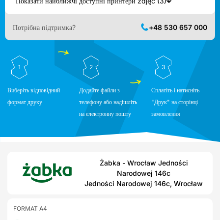
Показати найближчі доступні принтери zdjęć (3)
Потрібна підтримка?
+48 530 657 000
1
2
3
Виберіть відповідний
Додайте файли з
Сплатіть і натисніть
формат друку
телефону або надішліть
"Друк" на сторінці
на електронну пошту
замовлення
Żabka - Wrocław Jedności
Narodowej 146c
Jedności Narodowej 146c, Wrocław
FORMAT A4