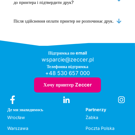
до принтера і підтвердити друк?
Після здійснення оплати принтер не розпочинає друк.
Підтримка по email
wsparcie@zeccer.pl
Телефонна підтримка
+48 530 657 000
Хочу принтер Zeccer
Де ми знаходимось
Partnerzy
Wrocław
Żabka
Warszawa
Poczta Polska