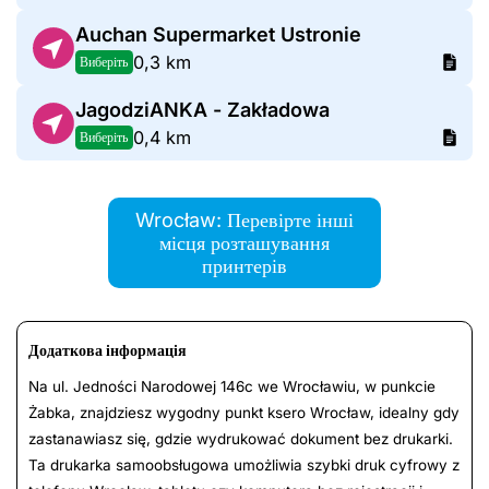
Auchan Supermarket Ustronie
0,3 km
Виберіть
JagodziANKA - Zakładowa
0,4 km
Виберіть
Wrocław: Перевірте інші
місця розташування
принтерів
Додаткова інформація
Na ul. Jedności Narodowej 146c we Wrocławiu, w punkcie
Żabka, znajdziesz wygodny punkt ksero Wrocław, idealny gdy
zastanawiasz się, gdzie wydrukować dokument bez drukarki.
Ta drukarka samoobsługowa umożliwia szybki druk cyfrowy z