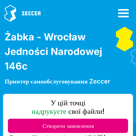
Żabka - Wrocław
Jedności Narodowej
146c
Принтер самообслуговування Zeccer
У цій точці
надрукуєте
свої файли!
Створити замовлення