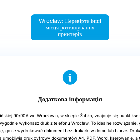
Wrocław: Перевірте інші
місця розташування
принтерів
Додаткова інформація
ińskiej 90/90A we Wrocławiu, w sklepie Żabka, znajduje się punkt kse
 wygodnie wykonasz druk z telefonu Wrocław. To idealne rozwiązanie,
ię, gdzie wydrukować dokument bez drukarki w domu lub biurze. Druk
umożliwia druk cyfrowy dokumentów A4, PDF, Word, kserowanie, a 