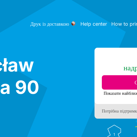
Друк із доставкою
Help center
How to pri
cław
над
a 90
Потрібна підтримк
1