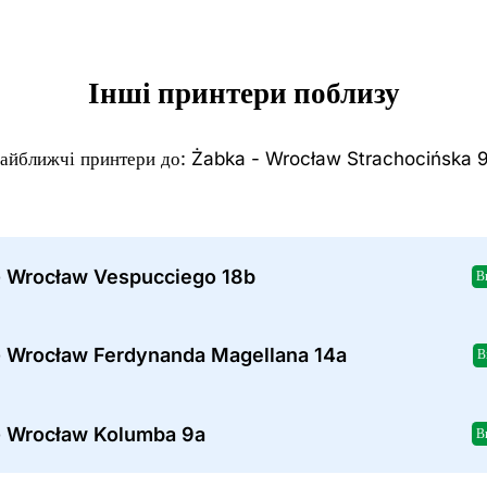
Інші принтери поблизу
айближчі принтери до: Żabka - Wrocław Strachocińska 
- Wrocław Vespucciego 18b
В
- Wrocław Ferdynanda Magellana 14a
В
- Wrocław Kolumba 9a
В