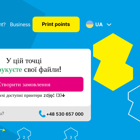
Print points
nt?
Business
UA
У цій точці
рукуєте
свої файли!
Створити замовлення
Показати найближчі доступні принтери zdjęć (3)
а?
+48 530 657 000
2
3