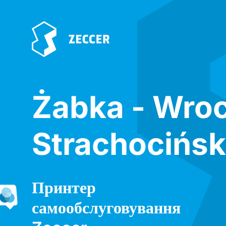
Żabka - Wro
Strachocińsk
Принтер
самообслуговування