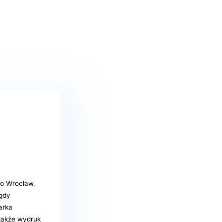
ro Wrocław,
 gdy
arka
także wydruk