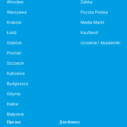
Wrocław
Żabka
Warszawa
Poczta Polska
Kraków
Media Markt
Łódź
Kaufland
Gdańsk
Uczelnie I Akademiki
Poznań
Szczecin
Katowice
Bydgoszcz
Gdynia
Kielce
Białystok
Про нас
Для бізнесу