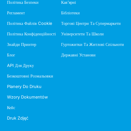
Політика Безпеки
Кав'ярні
Регламент
Бібліотеки
Політика Файлів Cookie
Торгові Центри Та Супермаркети
Політика Конфіденційності
Університети Та Школи
Знайди Принтер
Гуртожитки Та Житлові Спільноти
Блог
Державні Установи
API Для Друку
Безкоштовні Розмальовки
Planery Do Druku
Wzory Dokumentów
Кейс
Druk Zdjęć