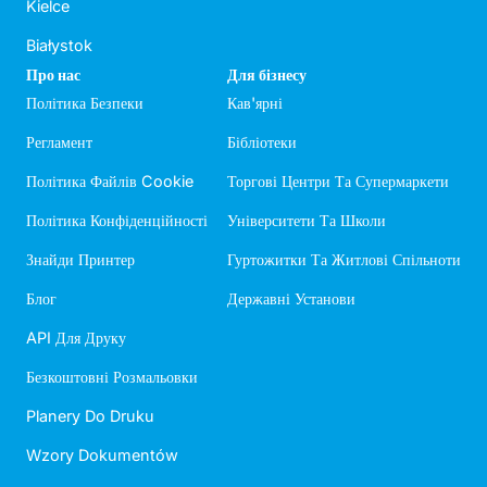
Kielce
Białystok
Про нас
Для бізнесу
Політика Безпеки
Кав'ярні
Регламент
Бібліотеки
Політика Файлів Cookie
Торгові Центри Та Супермаркети
Політика Конфіденційності
Університети Та Школи
Знайди Принтер
Гуртожитки Та Житлові Спільноти
Блог
Державні Установи
API Для Друку
Безкоштовні Розмальовки
Planery Do Druku
Wzory Dokumentów