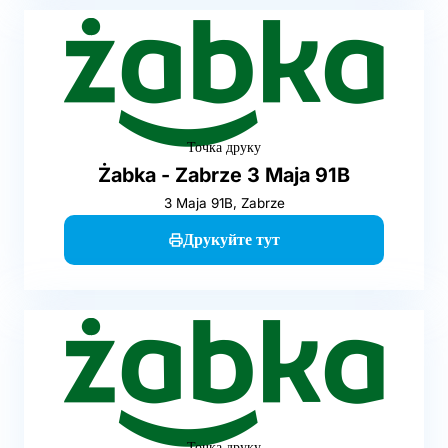
Точка друку
Żabka - Zabrze 3 Maja 91B
3 Maja 91B, Zabrze
Друкуйте тут
Точка друку