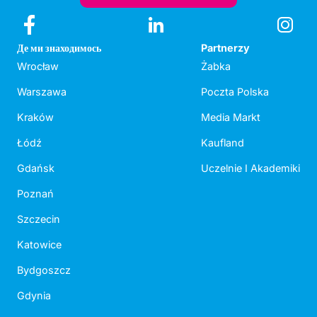
Де ми знаходимось
Partnerzy
Wrocław
Żabka
Warszawa
Poczta Polska
Kraków
Media Markt
Łódź
Kaufland
Gdańsk
Uczelnie I Akademiki
Poznań
Szczecin
Katowice
Bydgoszcz
Gdynia