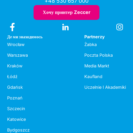
+48 530 657 000
Хочу принтер Zeccer
Де ми знаходимось
Partnerzy
Wrocław
Żabka
Warszawa
Poczta Polska
Kraków
Media Markt
Łódź
Kaufland
Gdańsk
Uczelnie I Akademiki
Poznań
Szczecin
Katowice
Bydgoszcz