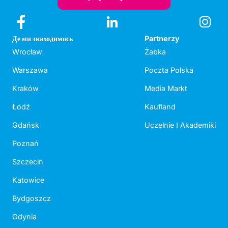
Де ми знаходимось
Partnerzy
Wrocław
Żabka
Warszawa
Poczta Polska
Kraków
Media Markt
Łódź
Kaufland
Gdańsk
Uczelnie I Akademiki
Poznań
Szczecin
Katowice
Bydgoszcz
Gdynia