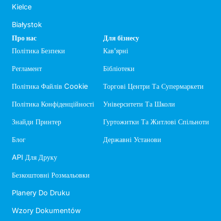
Kielce
Białystok
Про нас
Для бізнесу
Політика Безпеки
Кав'ярні
Регламент
Бібліотеки
Політика Файлів Cookie
Торгові Центри Та Супермаркети
Політика Конфіденційності
Університети Та Школи
Знайди Принтер
Гуртожитки Та Житлові Спільноти
Блог
Державні Установи
API Для Друку
Безкоштовні Розмальовки
Planery Do Druku
Wzory Dokumentów