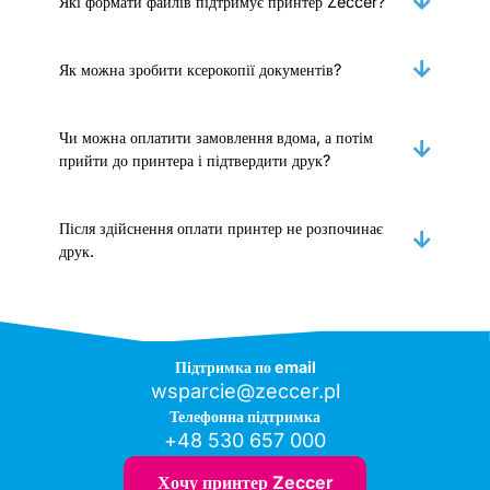
Які формати файлів підтримує принтер Zeccer?
Як можна зробити ксерокопії документів?
Чи можна оплатити замовлення вдома, а потім
прийти до принтера і підтвердити друк?
Після здійснення оплати принтер не розпочинає
друк.
Підтримка по email
wsparcie@zeccer.pl
Телефонна підтримка
+48 530 657 000
Хочу принтер Zeccer