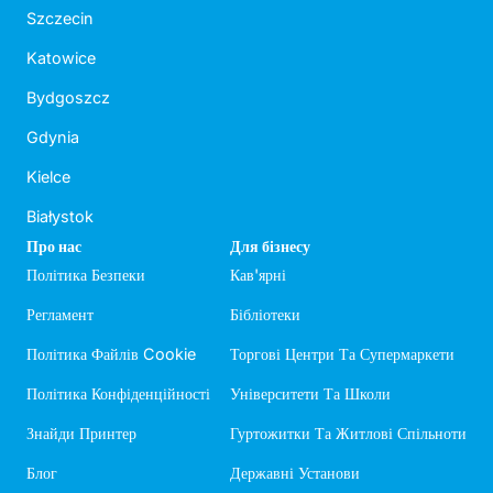
Szczecin
Katowice
Bydgoszcz
Gdynia
Kielce
Białystok
Про нас
Для бізнесу
Політика Безпеки
Кав'ярні
Регламент
Бібліотеки
Політика Файлів Cookie
Торгові Центри Та Супермаркети
Політика Конфіденційності
Університети Та Школи
Знайди Принтер
Гуртожитки Та Житлові Спільноти
Блог
Державні Установи