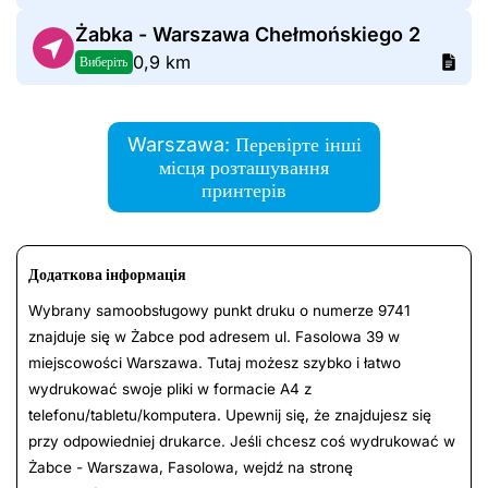
Żabka - Warszawa Chełmońskiego 2
0,9 km
Виберіть
Warszawa: Перевірте інші
місця розташування
принтерів
Додаткова інформація
Wybrany samoobsługowy punkt druku o numerze 9741
znajduje się w Żabce pod adresem ul. Fasolowa 39 w
miejscowości Warszawa. Tutaj możesz szybko i łatwo
wydrukować swoje pliki w formacie A4 z
telefonu/tabletu/komputera. Upewnij się, że znajdujesz się
przy odpowiedniej drukarce. Jeśli chcesz coś wydrukować w
Żabce - Warszawa, Fasolowa, wejdź na stronę