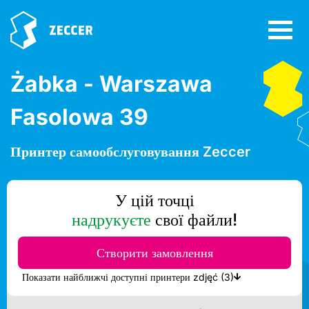
Żabka - Warszawa
Fasolowa 39
Принтер самообслуговування Zeccer
У цій точці
надрукуєте
свої файли!
Створити замовлення
Показати найближчі доступні принтери zdjęć (3)