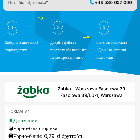
Потрібна підтримка?
+48 530 657 000
1
2
3
Виберіть відповідний
Додайте файли з
Сплатіть і натисніть
формат друку
телефону або надішліть
"Друк" на сторінці
на електронну пошту
замовлення
Żabka - Warszawa Fasolowa 39
Fasolowa 39/LU-1, Warszawa
FORMAT A4
Доступний
Чорно-біла сторінка
Чорно-білий: 0,79 zł брутто/ст.