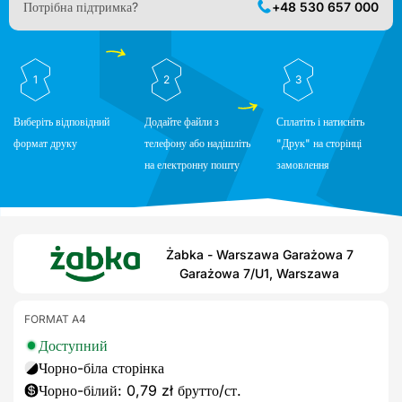
Потрібна підтримка?
+48 530 657 000
1
2
3
Виберіть відповідний
Додайте файли з
Сплатіть і натисніть
формат друку
телефону або надішліть
"Друк" на сторінці
на електронну пошту
замовлення
Żabka - Warszawa Garażowa 7
Garażowa 7/U1, Warszawa
FORMAT A4
Доступний
Чорно-біла сторінка
Чорно-білий: 0,79 zł брутто/ст.