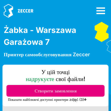
Żabka - Warszawa
Garażowa 7
Принтер самообслуговування Zeccer
У цій точці
надрукуєте
свої файли!
Створити замовлення
Показати найближчі доступні принтери zdjęć (3)