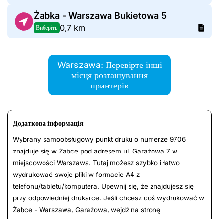
Żabka - Warszawa Bukietowa 5
0,7 km
Виберіть
Warszawa: Перевірте інші
місця розташування
принтерів
Додаткова інформація
Wybrany samoobsługowy punkt druku o numerze 9706
znajduje się w Żabce pod adresem ul. Garażowa 7 w
miejscowości Warszawa. Tutaj możesz szybko i łatwo
wydrukować swoje pliki w formacie A4 z
telefonu/tabletu/komputera. Upewnij się, że znajdujesz się
przy odpowiedniej drukarce. Jeśli chcesz coś wydrukować w
Żabce - Warszawa, Garażowa, wejdź na stronę