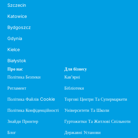
Szczecin
Katowice
Bydgoszcz
Gdynia
Kielce
Białystok
Про нас
Для бізнесу
Політика Безпеки
Кав'ярні
Регламент
Бібліотеки
Політика Файлів Cookie
Торгові Центри Та Супермаркети
Політика Конфіденційності
Університети Та Школи
Знайди Принтер
Гуртожитки Та Житлові Спільноти
Блог
Державні Установи