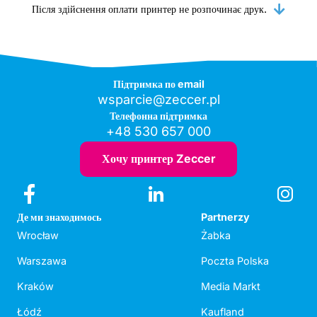
Після здійснення оплати принтер не розпочинає друк.
Підтримка по email
wsparcie@zeccer.pl
Телефонна підтримка
+48 530 657 000
Хочу принтер Zeccer
Де ми знаходимось
Partnerzy
Wrocław
Żabka
Warszawa
Poczta Polska
Kraków
Media Markt
Łódź
Kaufland