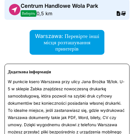
Centrum Handlowe Wola Park
0,5 km
Виберіть
Warszawa: Перевірте інші
місця розташування
принтерів
Додаткова інформація
W punkcie ksero Warszawa przy ulicy Jana Brożka 18/lok. U-
5 w sklepie Żabka znajdziesz nowoczesną drukarkę
samoobsługową, która pozwoli na szybki druk cyfrowy
dokumentów bez konieczności posiadania własnej drukarki.
To idealne miejsce, jeśli zastanawiasz się, gdzie wydrukować
Warszawa dokumenty takie jak PDF, Word, bilety, CV czy
umowy. Dzięki wygodnemu drukowi z telefonu Warszawa
możesz przesłać pliki bezpośrednio z urządzenia mobilnego