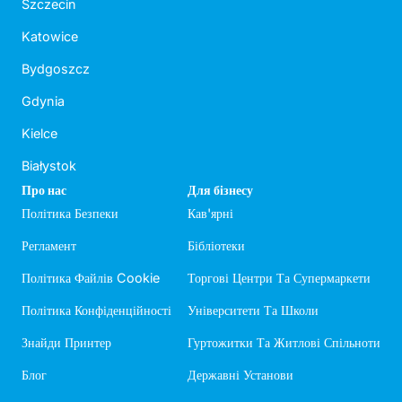
Szczecin
Katowice
Bydgoszcz
Gdynia
Kielce
Białystok
Про нас
Для бізнесу
Політика Безпеки
Кав'ярні
Регламент
Бібліотеки
Політика Файлів Cookie
Торгові Центри Та Супермаркети
Політика Конфіденційності
Університети Та Школи
Знайди Принтер
Гуртожитки Та Житлові Спільноти
Блог
Державні Установи