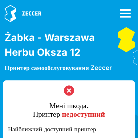
Żabka - Warszawa
Herbu Oksza 12
Принтер самообслуговування Zeccer
Мені шкода.
Принтер
недоступний
Найближчий доступний принтер