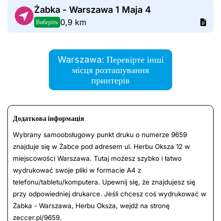
Żabka - Warszawa 1 Maja 4
0,9 km
Виберіть
Warszawa: Перевірте інші
місця розташування
принтерів
Додаткова інформація
Wybrany samoobsługowy punkt druku o numerze 9659
znajduje się w Żabce pod adresem ul. Herbu Oksza 12 w
miejscowości Warszawa. Tutaj możesz szybko i łatwo
wydrukować swoje pliki w formacie A4 z
telefonu/tabletu/komputera. Upewnij się, że znajdujesz się
przy odpowiedniej drukarce. Jeśli chcesz coś wydrukować w
Żabka - Warszawa, Herbu Oksza, wejdź na stronę
zeccer.pl/9659.