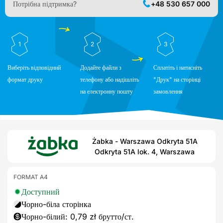
Потрібна підтримка?
+48 530 657 000
1
2
3
Виберіть відповідний
Додайте файли з
Сплатіть і натисніть
формат друку
телефону або надішліть
"Друк" на сторінці
на електронну пошту
замовлення
Żabka - Warszawa Odkryta 51A
Odkryta 51A lok. 4, Warszawa
FORMAT A4
Доступний
Чорно-біла сторінка
Чорно-білий: 0,79 zł брутто/ст.