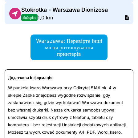
Stokrotka - Warszawa Dionizosa
1,0 km
Виберіть
Warszawa: Перевірте інші
місця розташування
принтерів
Додаткова інформація
W punkcie ksero Warszawa przy Odkrytej 51A/Lok. 4 w
sklepie Żabka znajdziesz wygodne rozwiązanie, gdy
zastanawiasz się, gdzie wydrukować Warszawa dokument
bez własnej drukarki. Nasza drukarka samoobsługowa
umożliwia szybki druk cyfrowy z telefonu, tabletu czy
komputera - bez rejestracji i instalacji dodatkowych aplikacji.
Możesz tu wydrukować dokumenty A4, PDF, Word, ksero,