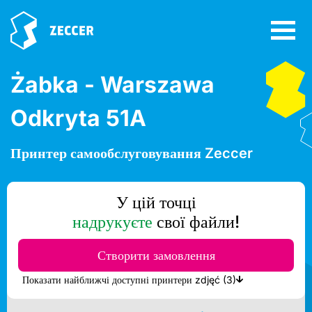
Żabka - Warszawa
Odkryta 51A
Принтер самообслуговування Zeccer
У цій точці
надрукуєте
свої файли!
Створити замовлення
Показати найближчі доступні принтери zdjęć (3)