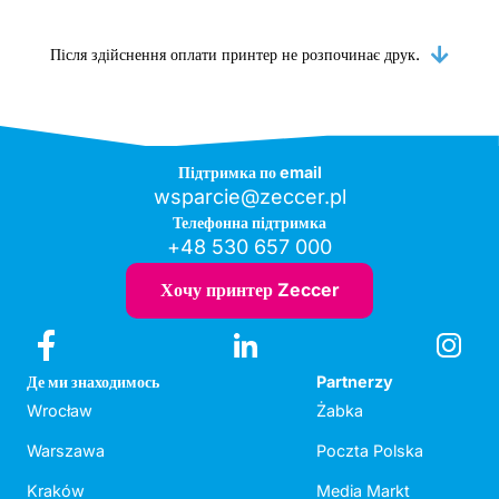
Після здійснення оплати принтер не розпочинає друк.
Підтримка по email
wsparcie@zeccer.pl
Телефонна підтримка
+48 530 657 000
Хочу принтер Zeccer
Де ми знаходимось
Partnerzy
Wrocław
Żabka
Warszawa
Poczta Polska
Kraków
Media Markt