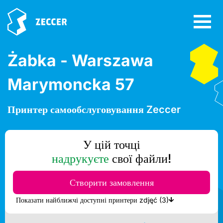
Żabka - Warszawa
Marymoncka 57
Принтер самообслуговування Zeccer
У цій точці
надрукуєте
свої файли!
Створити замовлення
Показати найближчі доступні принтери zdjęć (3)