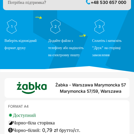
Потрібна підтримка?
+48 530 657 000
1
2
3
Виберіть відповідний
Додайте файли з
Сплатіть і натисніть
формат друку
телефону або надішліть
"Друк" на сторінці
на електронну пошту
замовлення
Żabka - Warszawa Marymoncka 57
Marymoncka 57/59, Warszawa
FORMAT A4
Доступний
Чорно-біла сторінка
Чорно-білий: 0,79 zł брутто/ст.