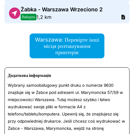
Żabka - Warszawa Wrzeciono 2
1,2 km
Виберіть
Warszawa: Перевірте інші
місця розташування
принтерів
Додаткова інформація
Wybrany samoobsługowy punkt druku o numerze 9630
znajduje się w Żabce pod adresem ul. Marymoncka 57/59 w
miejscowości Warszawa. Tutaj możesz szybko i łatwo
wydrukować swoje pliki w formacie A4 z
telefonu/tabletu/komputera. Upewnij się, że znajdujesz się
przy odpowiedniej drukarce. Jeśli chcesz coś wydrukować w
Żabce - Warszawa, Marymoncka, wejdź na stronę