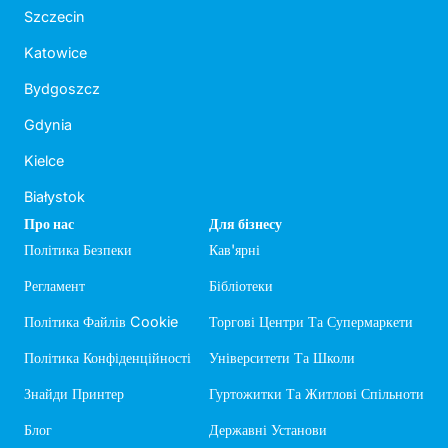
Szczecin
Katowice
Bydgoszcz
Gdynia
Kielce
Białystok
Про нас
Для бізнесу
Політика Безпеки
Кав'ярні
Регламент
Бібліотеки
Політика Файлів Cookie
Торгові Центри Та Супермаркети
Політика Конфіденційності
Університети Та Школи
Знайди Принтер
Гуртожитки Та Житлові Спільноти
Блог
Державні Установи