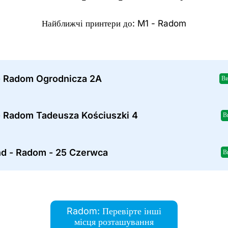
Найближчі принтери до: M1 - Radom
- Radom Ogrodnicza 2A
Ви
- Radom Tadeusza Kościuszki 4
В
nd - Radom - 25 Czerwca
В
Radom: Перевірте інші
місця розташування