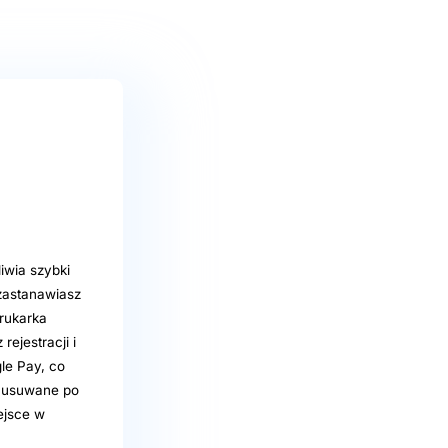
iwia szybki
 zastanawiasz
Drukarka
ejestracji i
le Pay, co
e usuwane po
ejsce w