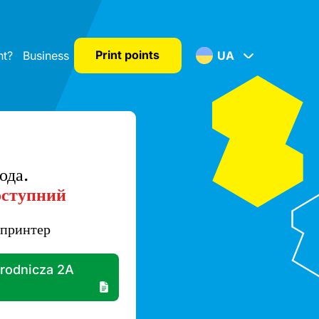
Print points
nt?
Business
UA
ода.
оступний
принтер
rodnicza 2A