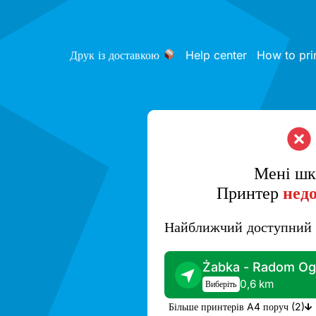
Друк із доставкою
Help center
How to pri
Мені шк
Принтер
нед
Найближчий доступний 
Żabka - Radom Og
0,6 km
Виберіть
Більше принтерів A4 поруч (2)