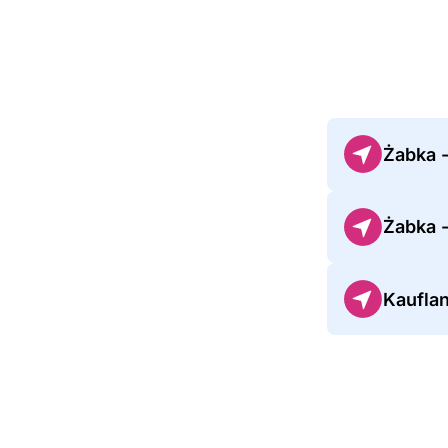
Żabka 
Żabka 
Kaufla