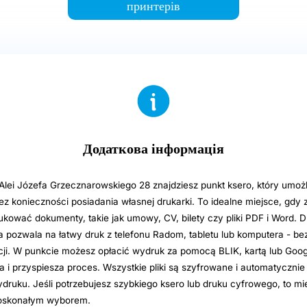
принтерів
Додаткова інформація
lei Józefa Grzecznarowskiego 28 znajdziesz punkt ksero, który umożl
ez konieczności posiadania własnej drukarki. To idealne miejsce, gdy
ukować dokumenty, takie jak umowy, CV, bilety czy pliki PDF i Word. 
ozwala na łatwy druk z telefonu Radom, tabletu lub komputera - bez r
kacji. W punkcie możesz opłacić wydruk za pomocą BLIK, kartą lub Goog
a i przyspiesza proces. Wszystkie pliki są szyfrowane i automatyczni
druku. Jeśli potrzebujesz szybkiego ksero lub druku cyfrowego, to mi
doskonałym wyborem.