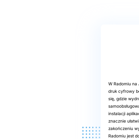
W Radomiu na A
druk cyfrowy b
się, gdzie wydr
samoobsługowa p
instalacji apli
znacznie ułatwi
zakończeniu wy
Radomiu jest 