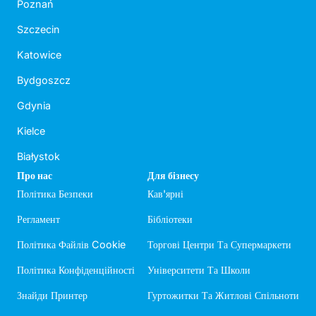
Poznań
Szczecin
Katowice
Bydgoszcz
Gdynia
Kielce
Białystok
Про нас
Для бізнесу
Політика Безпеки
Кав'ярні
Регламент
Бібліотеки
Політика Файлів Cookie
Торгові Центри Та Супермаркети
Політика Конфіденційності
Університети Та Школи
Знайди Принтер
Гуртожитки Та Житлові Спільноти