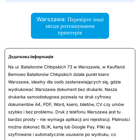
Warszawa: Перевірте інші
місця розташування
принтерів
Додаткова інформація
Na ul. Batalionów Chłopskich 73 w Warszawie, w Kaufland
Bemowo Batalionów Chłopskich działa punkt ksero
Warszawa, idealny dla osób zastanawiających się, gdzie
wydrukować Warszawa dokument bez drukarki. Nasza
drukarka samoobsługowa pozwala na druk cyfrowy
dokumentów A4, PDF, Word, ksero, biletów, CV czy umów
szybko i bez problemu. Druk z telefonu Warszawa jest tu
bardzo prosty - nie wymaga aplikacji ani rejestracji. Płatności
można dokonać BLIK, kartą lub Google Pay. Pliki są
szyfrowane i automatycznie usuwane po wydruku, co