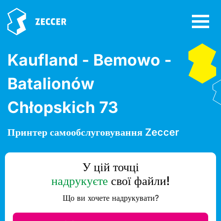
Kaufland - Bemowo -
Batalionów
Chłopskich 73
Принтер самообслуговування Zeccer
У цій точці
надрукуєте
свої файли!
Що ви хочете надрукувати?