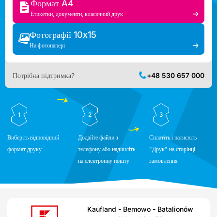
Формат A4
Етикетки, документи, класичний друк
Фотографії 10x15
На фотопапері
Потрібна підтримка?
+48 530 657 000
1
2
3
Виберіть відповідний
Додайте файли з
Сплатіть і натисніть
формат друку
телефону або надішліть
"Друк" на сторінці
на електронну пошту
замовлення
Kaufland - Bemowo - Batalionów