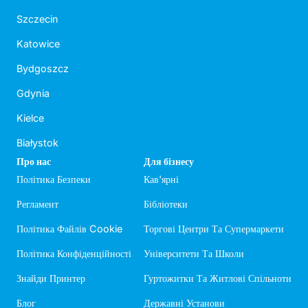
Szczecin
Katowice
Bydgoszcz
Gdynia
Kielce
Białystok
Про нас
Для бізнесу
Політика Безпеки
Кав'ярні
Регламент
Бібліотеки
Політика Файлів Cookie
Торгові Центри Та Супермаркети
Політика Конфіденційності
Університети Та Школи
Знайди Принтер
Гуртожитки Та Житлові Спільноти
Блог
Державні Установи