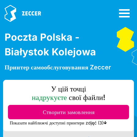
Poczta Polska -
Białystok Kolejowa
Принтер самообслуговування Zeccer
У цій точці
надрукуєте
свої файли!
Створити замовлення
Показати найближчі доступні принтери zdjęć (3)