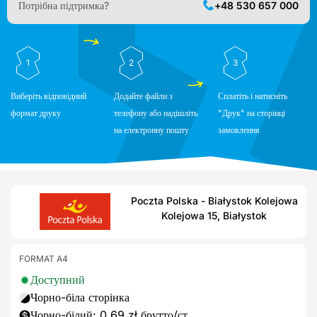
Потрібна підтримка?
+48 530 657 000
1
2
3
Виберіть відповідний
Додайте файли з
Сплатіть і натисніть
формат друку
телефону або надішліть
"Друк" на сторінці
на електронну пошту
замовлення
Poczta Polska - Białystok Kolejowa
Kolejowa 15, Białystok
FORMAT A4
Доступний
Чорно-біла сторінка
Чорно-білий: 0,69 zł брутто/ст.