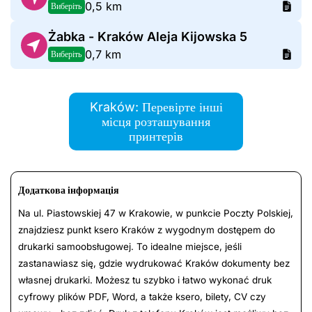
0,5 km
Виберіть
Żabka - Kraków Aleja Kijowska 5
0,7 km
Виберіть
Kraków: Перевірте інші
місця розташування
принтерів
Додаткова інформація
Na ul. Piastowskiej 47 w Krakowie, w punkcie Poczty Polskiej,
znajdziesz punkt ksero Kraków z wygodnym dostępem do
drukarki samoobsługowej. To idealne miejsce, jeśli
zastanawiasz się, gdzie wydrukować Kraków dokumenty bez
własnej drukarki. Możesz tu szybko i łatwo wykonać druk
cyfrowy plików PDF, Word, a także ksero, bilety, CV czy