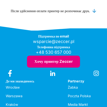
Після здійснення оплати принтер не розпочинає друк.
Підтримка по email
wsparcie@zeccer.pl
Телефонна підтримка
+48 530 657 000
Хочу принтер Zeccer
Де ми знаходимось
Partnerzy
Wrocław
Żabka
Warszawa
Poczta Polska
Kraków
Media Markt