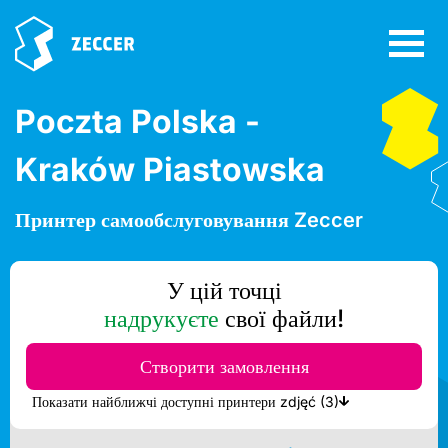
Poczta Polska -
Kraków Piastowska
Принтер самообслуговування Zeccer
У цій точці
надрукуєте
свої файли!
Створити замовлення
Показати найближчі доступні принтери zdjęć (3)