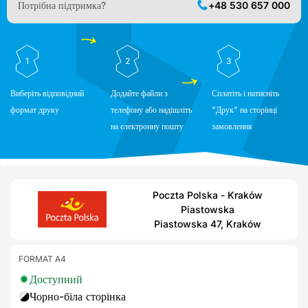
Потрібна підтримка?
+48 530 657 000
1
2
3
Виберіть відповідний
Додайте файли з
Сплатіть і натисніть
формат друку
телефону або надішліть
"Друк" на сторінці
на електронну пошту
замовлення
Poczta Polska - Kraków
Piastowska
Piastowska 47, Kraków
FORMAT A4
Доступний
Чорно-біла сторінка