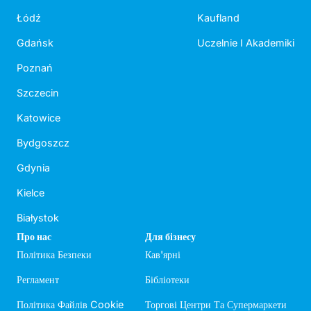
Łódź
Kaufland
Gdańsk
Uczelnie I Akademiki
Poznań
Szczecin
Katowice
Bydgoszcz
Gdynia
Kielce
Białystok
Про нас
Для бізнесу
Політика Безпеки
Кав'ярні
Регламент
Бібліотеки
Політика Файлів Cookie
Торгові Центри Та Супермаркети