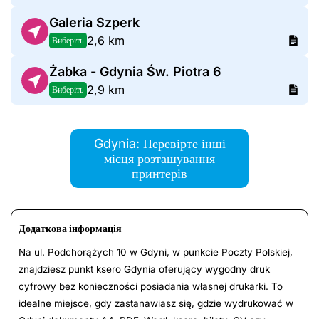
Galeria Szperk
2,6 km
Виберіть
Żabka - Gdynia Św. Piotra 6
2,9 km
Виберіть
Gdynia: Перевірте інші
місця розташування
принтерів
Додаткова інформація
Na ul. Podchorążych 10 w Gdyni, w punkcie Poczty Polskiej,
znajdziesz punkt ksero Gdynia oferujący wygodny druk
cyfrowy bez konieczności posiadania własnej drukarki. To
idealne miejsce, gdy zastanawiasz się, gdzie wydrukować w