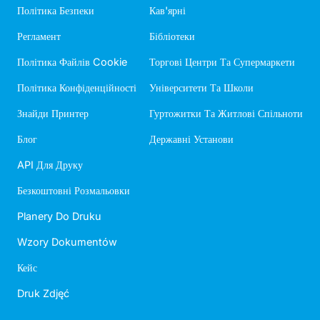
Політика Безпеки
Кав'ярні
Регламент
Бібліотеки
Політика Файлів Cookie
Торгові Центри Та Супермаркети
Політика Конфіденційності
Університети Та Школи
Знайди Принтер
Гуртожитки Та Житлові Спільноти
Блог
Державні Установи
API Для Друку
Безкоштовні Розмальовки
Planery Do Druku
Wzory Dokumentów
Кейс
Druk Zdjęć