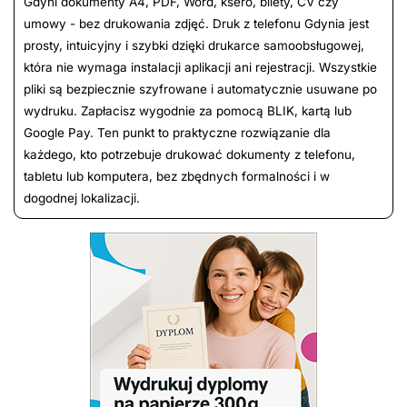
Gdyni dokumenty A4, PDF, Word, ksero, bilety, CV czy
umowy - bez drukowania zdjęć. Druk z telefonu Gdynia jest
prosty, intuicyjny i szybki dzięki drukarce samoobsługowej,
która nie wymaga instalacji aplikacji ani rejestracji. Wszystkie
pliki są bezpiecznie szyfrowane i automatycznie usuwane po
wydruku. Zapłacisz wygodnie za pomocą BLIK, kartą lub
Google Pay. Ten punkt to praktyczne rozwiązanie dla
każdego, kto potrzebuje drukować dokumenty z telefonu,
tabletu lub komputera, bez zbędnych formalności i w
dogodnej lokalizacji.