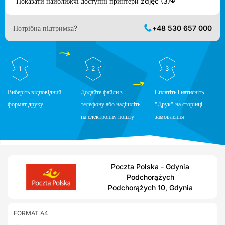
Показати найближчі доступні принтери zdjęć (3)
Потрібна підтримка?
+48 530 657 000
1
2
3
Виберіть відповідний
Додайте файли з
Сплатіть і натисніть
формат друку
телефону або надішліть
"Друк" на сторінці
на електронну пошту
замовлення
Poczta Polska - Gdynia
Podchorążych
Podchorążych 10, Gdynia
FORMAT A4