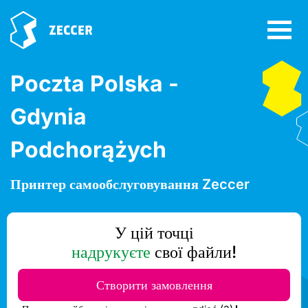
Poczta Polska -
Gdynia
Podchorążych
Принтер самообслуговування Zeccer
У цій точці
надрукуєте
свої файли!
Створити замовлення