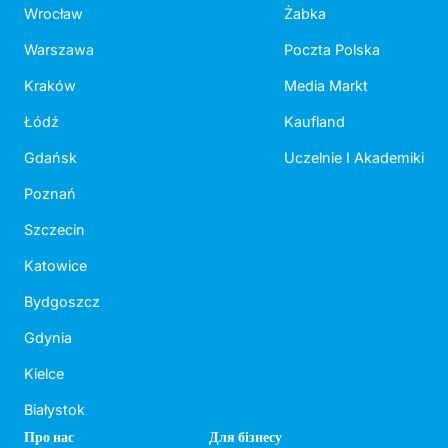
Wrocław
Żabka
Warszawa
Poczta Polska
Kraków
Media Markt
Łódź
Kaufland
Gdańsk
Uczelnie I Akademiki
Poznań
Szczecin
Katowice
Bydgoszcz
Gdynia
Kielce
Białystok
Про нас
Для бізнесу