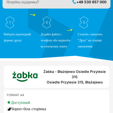
Потрібна підтримка?
+48 530 657 000
1
2
3
Виберіть відповідний
Додайте файли з
Сплатіть і натисніть
формат друку
телефону або надішліть
"Друк" на сторінці
на електронну пошту
замовлення
Żabka - Błażejewo Osiedle Przylesie
315
Osiedle Przylesie 315, Błażejewo
FORMAT A4
Доступний
Чорно-біла сторінка