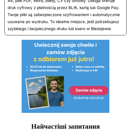
A4, pliki PDF, Word, bilety, CV czy umowy. Usługa oferuje
druk cyfrowy z płatnością przez BLIK, kartą lub Google Pay.
Twoje pliki są zabezpieczone szyfrowaniem i automatycznie
usuwane po wydruku. To idealne miejsce, jeśli potrzebujesz
szybkiego i bezpiecznego druku lub ksero w Błażejewie.
Найчастіші запитання