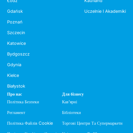
Łódź
Kaufland
Gdańsk
Uczelnie I Akademiki
Poznań
Szczecin
Katowice
Bydgoszcz
Gdynia
Kielce
Białystok
Про нас
Для бізнесу
Політика Безпеки
Кав'ярні
Регламент
Бібліотеки
Політика Файлів Cookie
Торгові Центри Та Супермаркети