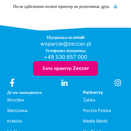
Після здійснення оплати принтер не розпочинає друк.
Підтримка по email
wsparcie@zeccer.pl
Телефонна підтримка
+48 530 657 000
Хочу принтер Zeccer
Де ми знаходимось
Partnerzy
Wrocław
Żabka
Warszawa
Poczta Polska
Kraków
Media Markt