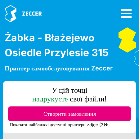
Żabka - Błażejewo
Osiedle Przylesie 315
Принтер самообслуговування Zeccer
У цій точці
надрукуєте
свої файли!
Створити замовлення
Показати найближчі доступні принтери zdjęć (3)