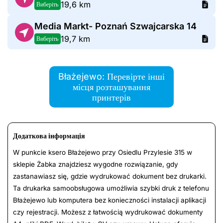
19,6 km
Виберіть
Media Markt- Poznań Szwajcarska 14
19,7 km
Виберіть
Błażejewo: Перевірте інші
місця розташування
принтерів
Додаткова інформація
W punkcie ksero Błażejewo przy Osiedlu Przylesie 315 w
sklepie Żabka znajdziesz wygodne rozwiązanie, gdy
zastanawiasz się, gdzie wydrukować dokument bez drukarki.
Ta drukarka samoobsługowa umożliwia szybki druk z telefonu
Błażejewo lub komputera bez konieczności instalacji aplikacji
czy rejestracji. Możesz z łatwością wydrukować dokumenty