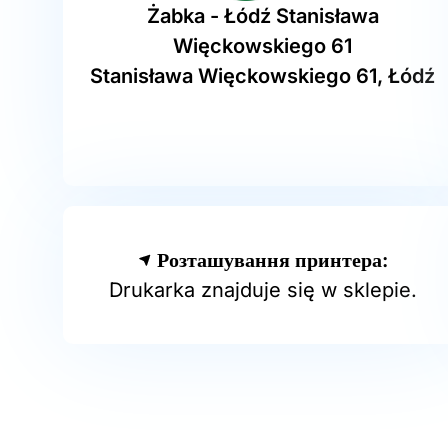
Żabka - Łódź Stanisława
Więckowskiego 61
Stanisława Więckowskiego 61, Łódź
Розташування принтера:
Drukarka znajduje się w sklepie.