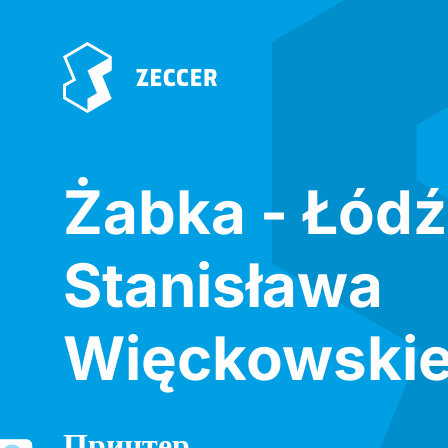
Żabka - Łódź
Stanisława
Więckowskie
Принтер