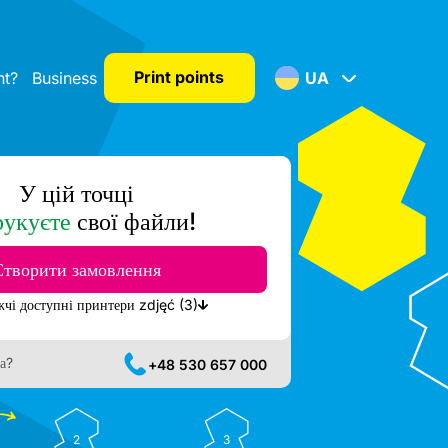
Print points
nt?
Business
UA
У цій точці
рукуєте
свої файли!
Створити замовлення
Показати найближчі доступні принтери zdjęć (3)
а?
+48 530 657 000
2
3