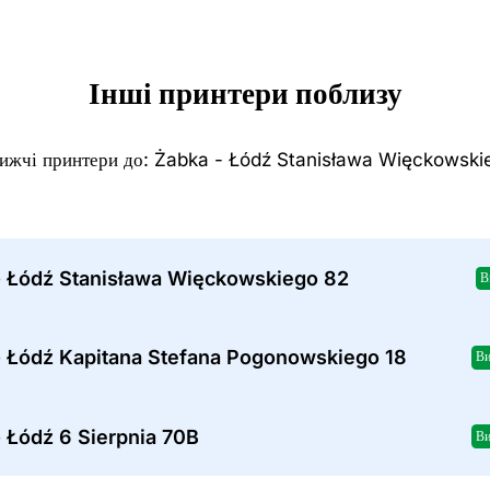
Інші принтери поблизу
ижчі принтери до: Żabka - Łódź Stanisława Więckowski
- Łódź Stanisława Więckowskiego 82
В
- Łódź Kapitana Stefana Pogonowskiego 18
Ви
 Łódź 6 Sierpnia 70B
Ви