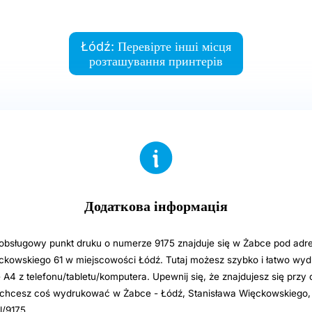
Łódź: Перевірте інші місця
розташування принтерів
Додаткова інформація
sługowy punkt druku o numerze 9175 znajduje się w Żabce pod adre
ckowskiego 61 w miejscowości Łódź. Tutaj możesz szybko i łatwo wy
e A4 z telefonu/tabletu/komputera. Upewnij się, że znajdujesz się przy
i chcesz coś wydrukować w Żabce - Łódź, Stanisława Więckowskiego,
l/9175.