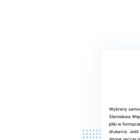
Wybrany samoob
Stanisława Wię
pliki w formaci
drukarce. Jeśl
stronę zeccer.p