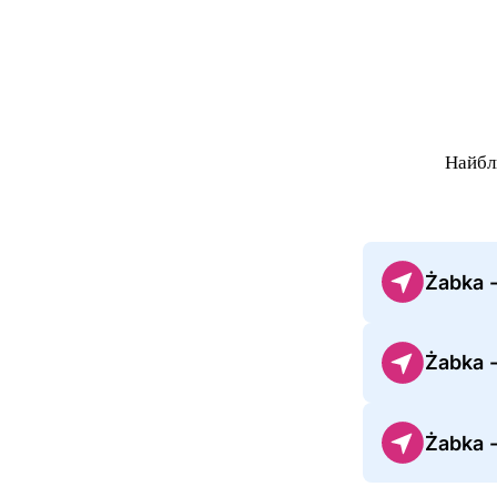
Найбл
Żabka 
Żabka 
Żabka -