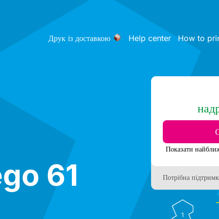
Друк із доставкою
Help center
How to pri
над
go 61
Потрібна підтримк
1