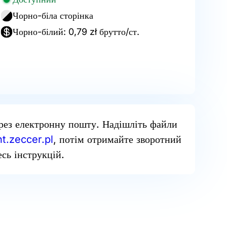
Чорно-біла сторінка
Чорно-білий: 0,79 zł брутто/ст.
рез електронну пошту. Надішліть файли
t.zeccer.pl
, потім отримайте зворотний
сь інструкцій.