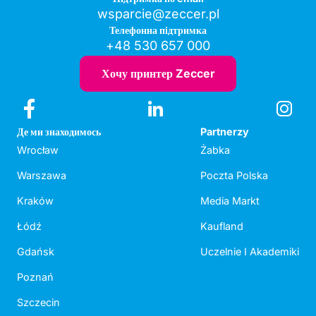
wsparcie@zeccer.pl
Телефонна підтримка
+48 530 657 000
Хочу принтер Zeccer
Де ми знаходимось
Partnerzy
Wrocław
Żabka
Warszawa
Poczta Polska
Kraków
Media Markt
Łódź
Kaufland
Gdańsk
Uczelnie I Akademiki
Poznań
Szczecin