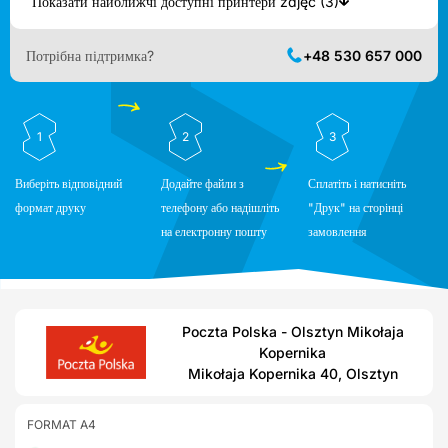
Показати найближчі доступні принтери zdjęć (3)
Потрібна підтримка?
+48 530 657 000
1
2
3
Виберіть відповідний
Додайте файли з
Сплатіть і натисніть
формат друку
телефону або надішліть
"Друк" на сторінці
на електронну пошту
замовлення
Poczta Polska - Olsztyn Mikołaja
Kopernika
Mikołaja Kopernika 40, Olsztyn
FORMAT A4