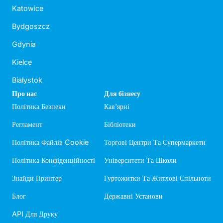
Katowice
Bydgoszcz
Gdynia
Kielce
Białystok
Про нас
Для бізнесу
Політика Безпеки
Кав'ярні
Регламент
Бібліотеки
Політика Файлів Cookie
Торгові Центри Та Супермаркети
Політика Конфіденційності
Університети Та Школи
Знайди Принтер
Гуртожитки Та Житлові Спільноти
Блог
Державні Установи
API Для Друку