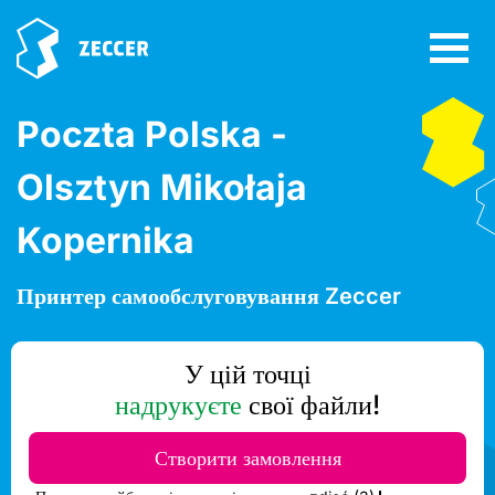
Poczta Polska -
Olsztyn Mikołaja
Kopernika
Принтер самообслуговування Zeccer
У цій точці
надрукуєте
свої файли!
Створити замовлення