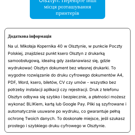
Olsztyn: Перевірте інші
місця розташування
принтерів
Додаткова інформація
Na ul. Mikołaja Kopernika 40 w Olsztynie, w punkcie Poczty
Polskiej, znajdziesz punkt ksero Olsztyn z drukarką
samoobsługową, idealną gdy zastanawiasz się, gdzie
wydrukować Olsztyn dokument bez własnej drukarki. To
wygodne rozwiązanie do druku cyfrowego dokumentów A4,
PDF, Word, ksero, biletów, CV czy umów - wszystko bez
potrzeby instalacji aplikacji czy rejestracji. Druk z telefonu
Olsztyn odbywa się szybko i bezpiecznie, a płatności możesz
wykonać BLIKiem, kartą lub Google Pay. Pliki są szyfrowane i
automatycznie usuwane po wydruku, co gwarantuje pełną
ochronę Twoich danych. To doskonałe miejsce, jeśli szukasz
prostego i szybkiego druku cyfrowego w Olsztynie.