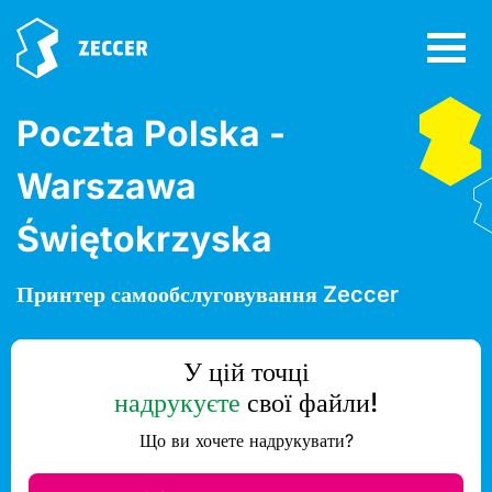
Poczta Polska -
Warszawa
Świętokrzyska
Принтер самообслуговування Zeccer
У цій точці
надрукуєте
свої файли!
Що ви хочете надрукувати?