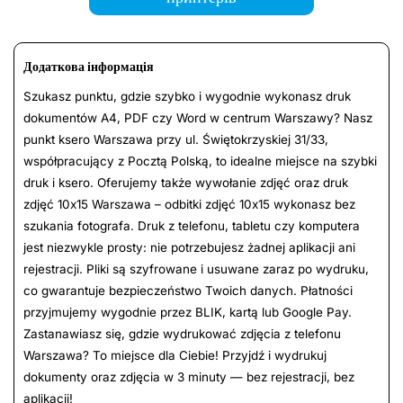
Додаткова інформація
Szukasz punktu, gdzie szybko i wygodnie wykonasz druk
dokumentów A4, PDF czy Word w centrum Warszawy? Nasz
punkt ksero Warszawa przy ul. Świętokrzyskiej 31/33,
współpracujący z Pocztą Polską, to idealne miejsce na szybki
druk i ksero. Oferujemy także wywołanie zdjęć oraz druk
zdjęć 10x15 Warszawa – odbitki zdjęć 10x15 wykonasz bez
szukania fotografa. Druk z telefonu, tabletu czy komputera
jest niezwykle prosty: nie potrzebujesz żadnej aplikacji ani
rejestracji. Pliki są szyfrowane i usuwane zaraz po wydruku,
co gwarantuje bezpieczeństwo Twoich danych. Płatności
przyjmujemy wygodnie przez BLIK, kartą lub Google Pay.
Zastanawiasz się, gdzie wydrukować zdjęcia z telefonu
Warszawa? To miejsce dla Ciebie! Przyjdź i wydrukuj
dokumenty oraz zdjęcia w 3 minuty — bez rejestracji, bez
aplikacji!