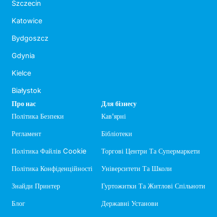
Szczecin
Katowice
Bydgoszcz
Gdynia
Kielce
Białystok
Про нас
Для бізнесу
Політика Безпеки
Кав'ярні
Регламент
Бібліотеки
Політика Файлів Cookie
Торгові Центри Та Супермаркети
Політика Конфіденційності
Університети Та Школи
Знайди Принтер
Гуртожитки Та Житлові Спільноти
Блог
Державні Установи