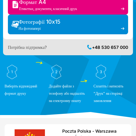
Формат A4
Етикетки, документи, класичний друк
Фотографії 10x15
На фотопапері
Потрібна підтримка?
+48 530 657 000
1
2
3
Виберіть відповідний
Додайте файли з
Сплатіть і натисніть
формат друку
телефону або надішліть
"Друк" на сторінці
на електронну пошту
замовлення
Poczta Polska - Warszawa