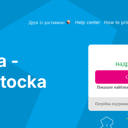
Друк із доставкою
Help center
How to pri
a -
над
stocka
Потрібна підтримк
1