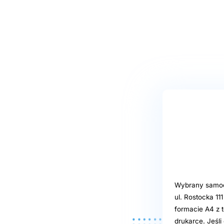
Wybrany samoob
ul. Rostocka 11
formacie A4 z t
drukarce. Jeśl