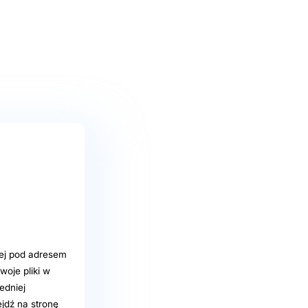
iej pod adresem
woje pliki w
edniej
jdź na stronę