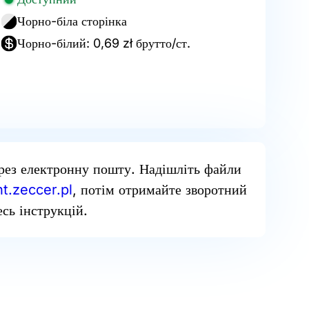
Чорно-біла сторінка
Чорно-білий: 0,69 zł брутто/ст.
рез електронну пошту. Надішліть файли
t.zeccer.pl
, потім отримайте зворотний
сь інструкцій.