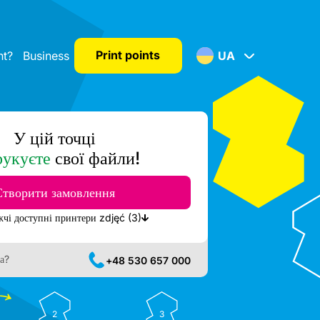
Print points
nt?
Business
UA
У цій точці
рукуєте
свої файли!
Створити замовлення
Показати найближчі доступні принтери zdjęć (3)
а?
+48 530 657 000
2
3