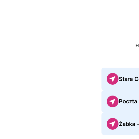
Н
Stara 
Poczta
Żabka 