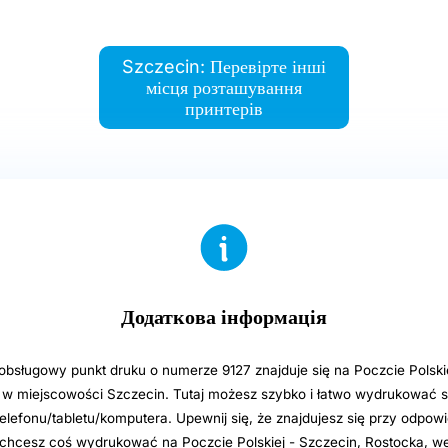
Szczecin: Перевірте інші
місця розташування
принтерів
Додаткова інформація
sługowy punkt druku o numerze 9127 znajduje się na Poczcie Polsk
1 w miejscowości Szczecin. Tutaj możesz szybko i łatwo wydrukować s
elefonu/tabletu/komputera. Upewnij się, że znajdujesz się przy odpowi
i chcesz coś wydrukować na Poczcie Polskiej - Szczecin, Rostocka, we