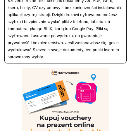
Szczecin różne pliki, takie jak dokumenty A4, PDF, Word,
ksero, bilety, CV czy umowy - bez konieczności instalowania
aplikacji czy rejestracji. Dzięki drukowi cyfrowemu możesz
szybko i bezpiecznie wysłać pliki z telefonu, tabletu lub
komputera, płacąc BLIK, kartą lub Google Pay. Pliki są
szyfrowane i usuwane po wydruku, co gwarantuje
prywatność i bezpieczeństwo. Jeśli zastanawiasz się, gdzie
wydrukować Szczecin swoje dokumenty, ten punkt ksero to
sprawdzony wybór.