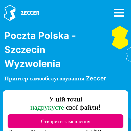
Poczta Polska -
Szczecin
Wyzwolenia
Принтер самообслуговування Zeccer
У цій точці
надрукуєте
свої файли!
Створити замовлення