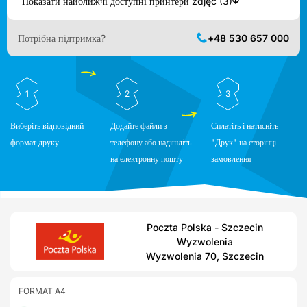
Показати найближчі доступні принтери zdjęć (3)
Потрібна підтримка?
+48 530 657 000
1
2
3
Виберіть відповідний
Додайте файли з
Сплатіть і натисніть
формат друку
телефону або надішліть
"Друк" на сторінці
на електронну пошту
замовлення
Poczta Polska - Szczecin
Wyzwolenia
Wyzwolenia 70, Szczecin
FORMAT A4