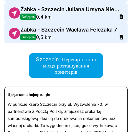
Żabka - Szczecin Juliana Ursyna Niemcewicza 35A
0,4 km
Виберіть
Żabka - Szczecin Wacława Felczaka 7
0,5 km
Виберіть
Szczecin: Перевірте інші
місця розташування
принтерів
Додаткова інформація
W punkcie ksero Szczecin przy ul. Wyzwolenia 70, w
partnerstwie z Pocztą Polską, znajdziesz drukarkę
samoobsługową idealną do drukowania dokumentów bez
własnej drukarki. To wygodne miejsce, gdzie wydrukować