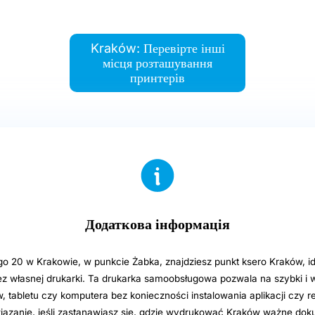
Kraków: Перевірте інші
місця розташування
принтерів
Додаткова інформація
ego 20 w Krakowie, w punkcie Żabka, znajdziesz punkt ksero Kraków, i
 własnej drukarki. Ta drukarka samoobsługowa pozwala na szybki i 
, tabletu czy komputera bez konieczności instalowania aplikacji czy rej
iązanie, jeśli zastanawiasz się, gdzie wydrukować Kraków ważne doku