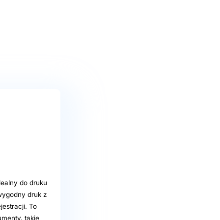
dealny do druku
wygodny druk z
estracji. To
menty, takie