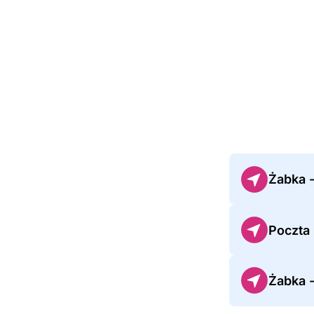
Żabka 
Poczta 
Żabka 