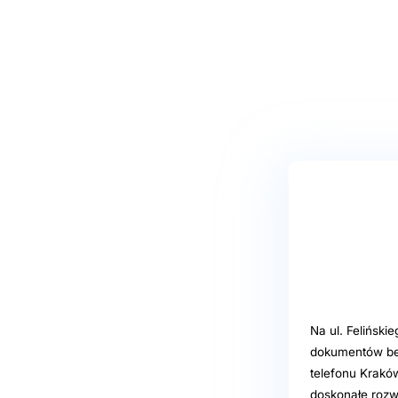
Na ul. Feliński
dokumentów bez
telefonu Kraków
doskonałe rozw