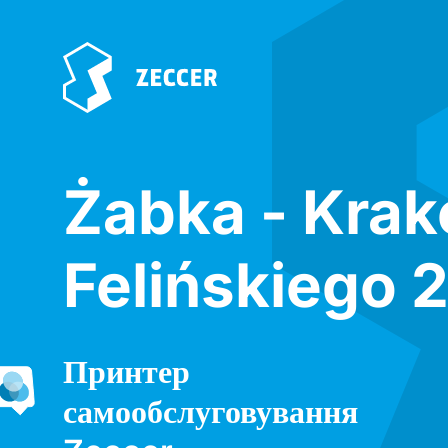
Żabka - Kra
Felińskiego 
Принтер
самообслуговування