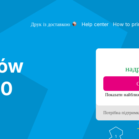
Друк із доставкою
Help center
How to pri
ków
над
20
Потрібна підтримк
1