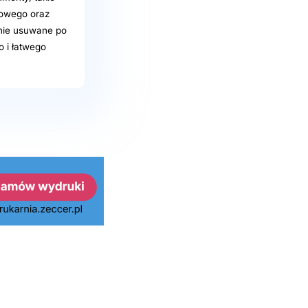
rowego oraz
znie usuwane po
 i łatwego