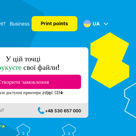
Print points
nt?
Business
UA
У цій точці
рукуєте
свої файли!
Створити замовлення
Показати найближчі доступні принтери zdjęć (3)
а?
+48 530 657 000
2
3