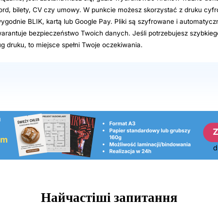
 Word, bilety, CV czy umowy. W punkcie możesz skorzystać z druku cyf
wygodnie BLIK, kartą lub Google Pay. Pliki są szyfrowane i automatyc
arantuje bezpieczeństwo Twoich danych. Jeśli potrzebujesz szybkiego
g druku, to miejsce spełni Twoje oczekiwania.
Найчастіші запитання