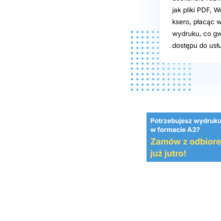
jak pliki PDF,
ksero, płacąc 
wydruku, co gw
dostępu do usłu