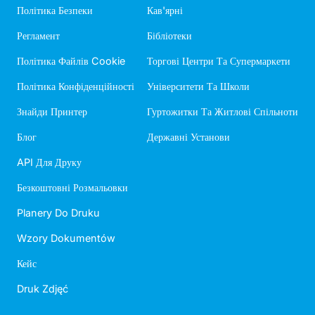
Політика Безпеки
Кав'ярні
Регламент
Бібліотеки
Політика Файлів Cookie
Торгові Центри Та Супермаркети
Політика Конфіденційності
Університети Та Школи
Знайди Принтер
Гуртожитки Та Житлові Спільноти
Блог
Державні Установи
API Для Друку
Безкоштовні Розмальовки
Planery Do Druku
Wzory Dokumentów
Кейс
Druk Zdjęć