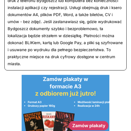
druk z telefonu Bydgoszcz lub komputera bez konieczności
instalacji aplikacji czy rejestracji. Usługi obejmują druk i ksero
dokumentów A4, plików PDF, Word, a także biletów, CV i
umów - bez zdjęć. Jeśli zastanawiasz się, gdzie wydrukować
Bydgoszcz dokumenty szybko i bezproblemowo, ta
lokalizacja będzie strzałem w dziesiątkę. Płatności można
dokonać BLIKiem, kartą lub Google Pay, a pliki są szyfrowane
i usuwane po wydruku dla pełnego bezpieczeństwa. To
praktyczne miejsce na druk cyfrowy dostępne w centrum
miasta.