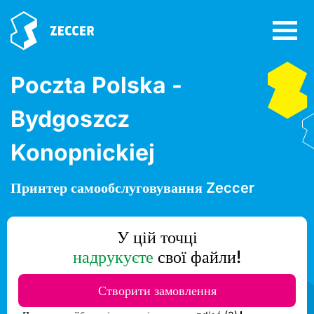
Poczta Polska -
Bydgoszcz
Konopnickiej
Принтер самообслуговування Zeccer
У цій точці
надрукуєте
свої файли!
Створити замовлення