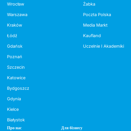
Wrocław
Żabka
Warszawa
Poczta Polska
Kraków
Media Markt
Łódź
Kaufland
Gdańsk
Uczelnie I Akademiki
Poznań
Szczecin
Katowice
Bydgoszcz
Gdynia
Kielce
Białystok
Про нас
Для бізнесу