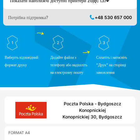
Показати найближчі доступні принтери zdjęć (3)
Потрібна підтримка?
+48 530 657 000
1
2
3
Виберіть відповідний
Додайте файли з
Сплатіть і натисніть
формат друку
телефону або надішліть
"Друк" на сторінці
на електронну пошту
замовлення
Poczta Polska - Bydgoszcz
Konopnickiej
Konopnickiej 30, Bydgoszcz
FORMAT A4