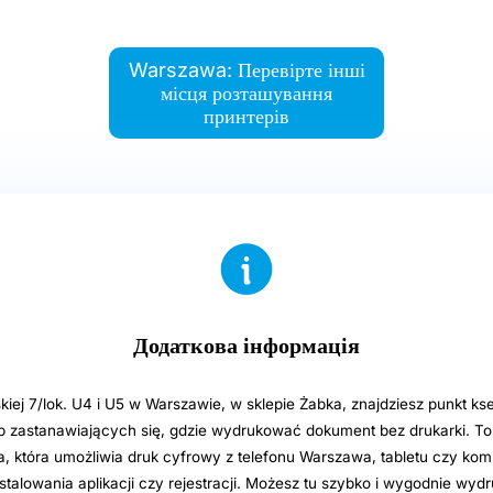
Warszawa: Перевірте інші
місця розташування
принтерів
Додаткова інформація
kiej 7/lok. U4 i U5 w Warszawie, w sklepie Żabka, znajdziesz punkt k
ób zastanawiających się, gdzie wydrukować dokument bez drukarki. To
 która umożliwia druk cyfrowy z telefonu Warszawa, tabletu czy kom
stalowania aplikacji czy rejestracji. Możesz tu szybko i wygodnie wy