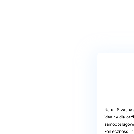
Na ul. Przasnys
idealny dla os
samoobsługowa,
konieczności in