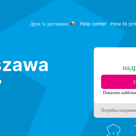
Друк із доставкою
Help center
How to pri
szawa
над
7
Потрібна підтримк
1