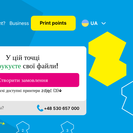
Print points
nt?
Business
UA
У цій точці
рукуєте
свої файли!
Створити замовлення
Показати найближчі доступні принтери zdjęć (3)
а?
+48 530 657 000
2
3