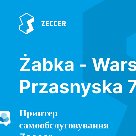
Żabka - War
Przasnyska 
Принтер
самообслуговування