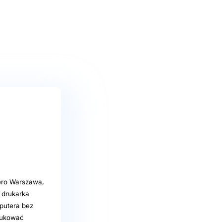
sero Warszawa,
 drukarka
putera bez
drukować