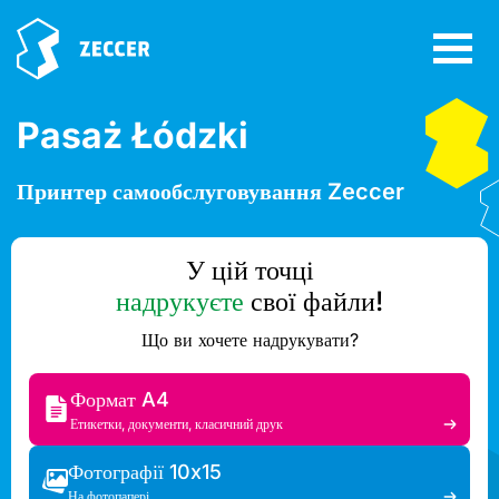
Pasaż Łódzki
Принтер самообслуговування Zeccer
У цій точці
надрукуєте
свої файли!
Що ви хочете надрукувати?
Формат A4
Етикетки, документи, класичний друк
Фотографії 10x15
На фотопапері