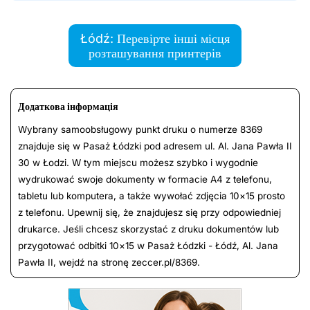
Łódź: Перевірте інші місця
розташування принтерів
Додаткова інформація
Wybrany samoobsługowy punkt druku o numerze 8369
znajduje się w Pasaż Łódzki pod adresem ul. Al. Ja­na Paw­ła II
30 w Łodzi. W tym miejscu możesz szybko i wygodnie
wydrukować swoje dokumenty w formacie A4 z telefonu,
tabletu lub komputera, a także wywołać zdjęcia 10×15 prosto
z telefonu. Upewnij się, że znajdujesz się przy odpowiedniej
drukarce. Jeśli chcesz skorzystać z druku dokumentów lub
przygotować odbitki 10×15 w Pasaż Łódzki - Łódź, Al. Ja­na
Pawła II, wejdź na stronę zeccer.pl/8369.