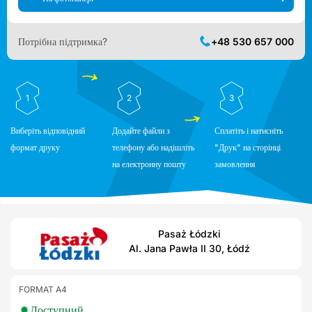
Потрібна підтримка?
+48 530 657 000
1
2
3
Виберіть відповідний
Додайте файли з
Сплатіть і натисніть
формат друку
телефону або надішліть
"Друк" на сторінці
на електронну пошту
замовлення
Pasaż Łódzki
Al. Ja­na Paw­ła II 30, Łódź
FORMAT A4
Доступний