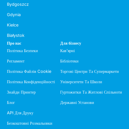
Bydgoszcz
Gdynia
Kielce
Białystok
Про нас
Для бізнесу
Політика Безпеки
Кав'ярні
Регламент
Бібліотеки
Політика Файлів Cookie
Торгові Центри Та Супермаркети
Політика Конфіденційності
Університети Та Школи
Знайди Принтер
Гуртожитки Та Житлові Спільноти
Блог
Державні Установи
API Для Друку
Безкоштовні Розмальовки