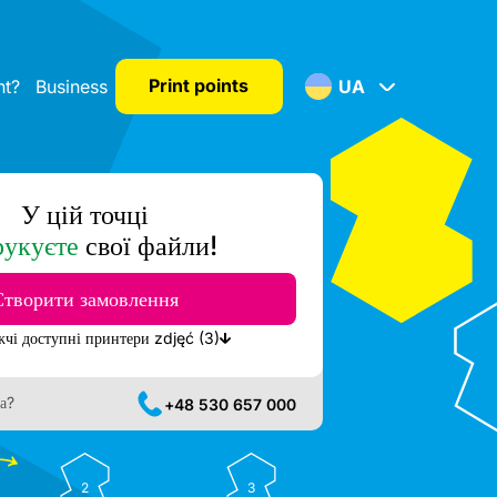
Print points
nt?
Business
UA
У цій точці
рукуєте
свої файли!
Створити замовлення
Показати найближчі доступні принтери zdjęć (3)
а?
+48 530 657 000
2
3