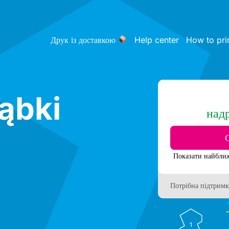
Друк із доставкою
Help center
How to pri
Ząbki
над
Потрібна підтримк
1