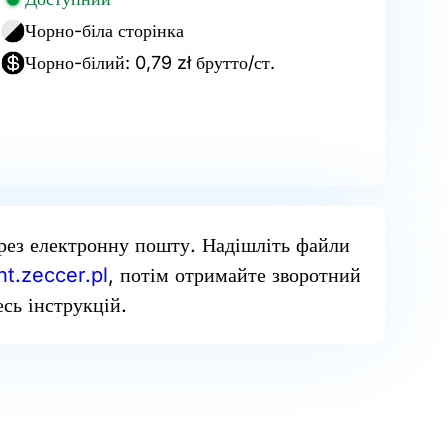
Чорно-біла сторінка
Чорно-білий: 0,79 zł брутто/ст.
рез електронну пошту. Надішліть файли
t.zeccer.pl
, потім отримайте зворотний
сь інструкцій.