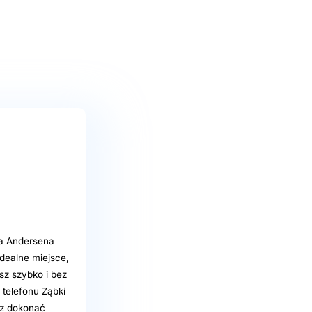
na Andersena
dealne miejsce,
sz szybko i bez
 telefonu Ząbki
sz dokonać