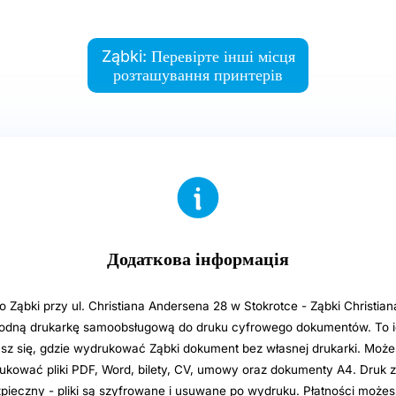
Ząbki: Перевірте інші місця
розташування принтерів
Додаткова інформація
 Ząbki przy ul. Christiana Andersena 28 w Stokrotce - Ząbki Christia
odną drukarkę samoobsługową do druku cyfrowego dokumentów. To i
sz się, gdzie wydrukować Ząbki dokument bez własnej drukarki. Może
rukować pliki PDF, Word, bilety, CV, umowy oraz dokumenty A4. Druk z
ezpieczny - pliki są szyfrowane i usuwane po wydruku. Płatności może