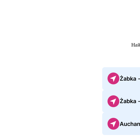
Най
Żabka 
Żabka 
Auchan