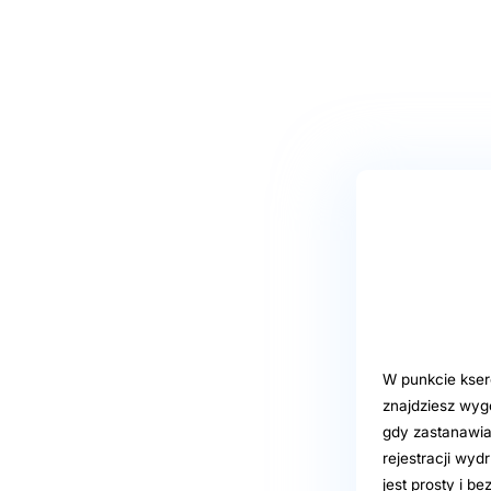
W punkcie ksero
znajdziesz wyg
gdy zastanawia
rejestracji wyd
jest prosty i b