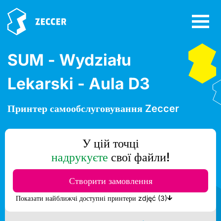
SUM - Wydziału
Lekarski - Aula D3
Принтер самообслуговування Zeccer
У цій точці
надрукуєте
свої файли!
Створити замовлення
Показати найближчі доступні принтери zdjęć (3)