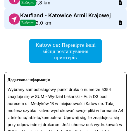
1,8 km
Виберіть
Kaufland - Katowice Armii Krajowej
2,0 km
Виберіть
Katowice: Перевірте інші
місця розташування
принтерів
Додаткова інформація
Wybrany samoobsługowy punkt druku o numerze 5354
znajduje się w SUM - Wydział Lekarski - Aula D3 pod
adresem ul. Medyków 18 w miejscowości Katowice. Tutaj
możesz szybko i łatwo wydrukować swoje pliki w formacie A4
z telefonu/tabletu/komputera. Upewnij się, że znajdujesz się
przy odpowiedniej drukarce. Jeśli chcesz coś wydrukować w