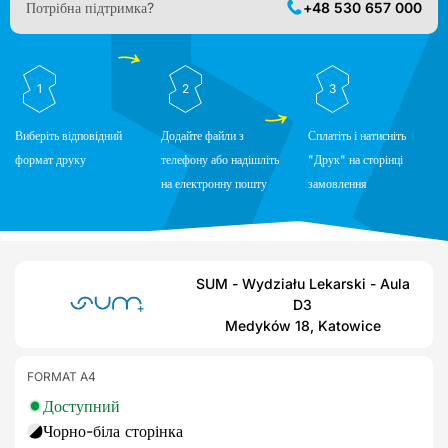
Потрібна підтримка?
+48 530 657 000
1
2
3
Виберіть відповідний
Додайте файли з
Сплатіть і натисніть
формат друку
телефону або надішліть
"Друк" на сторінці
на електронну пошту
замовлення
SUM - Wydziału Lekarski - Aula
D3
Medyków 18, Katowice
FORMAT A4
Доступний
Чорно-біла сторінка