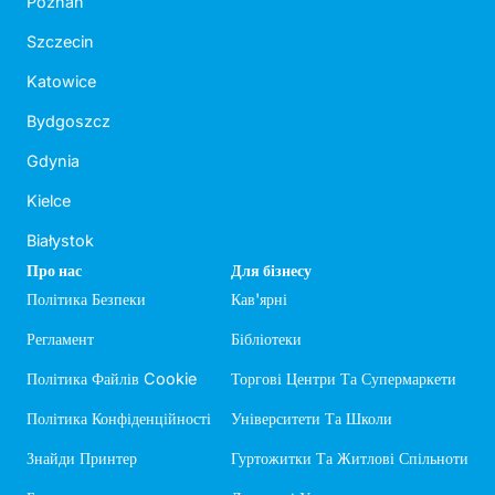
Poznań
Szczecin
Katowice
Bydgoszcz
Gdynia
Kielce
Białystok
Про нас
Для бізнесу
Політика Безпеки
Кав'ярні
Регламент
Бібліотеки
Політика Файлів Cookie
Торгові Центри Та Супермаркети
Політика Конфіденційності
Університети Та Школи
Знайди Принтер
Гуртожитки Та Житлові Спільноти