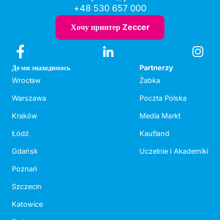
+48 530 657 000
Хочу принтер Zeccer
Де ми знаходимось
Partnerzy
Wrocław
Żabka
Warszawa
Poczta Polska
Kraków
Media Markt
Łódź
Kaufland
Gdańsk
Uczelnie I Akademiki
Poznań
Szczecin
Katowice