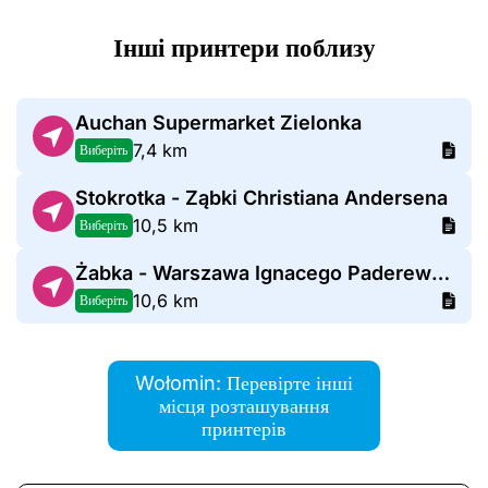
Інші принтери поблизу
Auchan Supermarket Zielonka
7,4 km
Виберіть
Stokrotka - Ząbki Christiana Andersena
10,5 km
Виберіть
Żabka - Warszawa Ignacego Paderewskiego 144H
10,6 km
Виберіть
Wołomin: Перевірте інші
місця розташування
принтерів