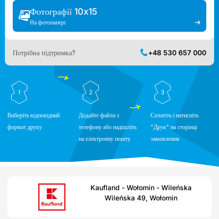
Фотографії 10x15
На фотопапері
Потрібна підтримка?
+48 530 657 000
1
2
3
Виберіть відповідний
Додайте файли з
Сплатіть і натисніть
формат друку
телефону або надішліть
"Друк" на сторінці
на електронну пошту
замовлення
Kaufland - Wołomin - Wileńska
Wileńska 49, Wołomin