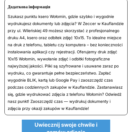
Додаткова інформація
Szukasz punktu ksero Wołomin, gdzie szybko i wygodnie
wydrukujesz dokumenty lub zdjęcia? W Zeccer w Kauflandzie
przy ul. Wileńskiej 49 możesz skorzystać z profesjonalnego
druku A4, ksero oraz odbitek zdjęć 10x15. To idealne miejsce
na druk z telefonu, tabletu czy komputera – bez konieczności
instalowania aplikacji czy rejestracji. Oferujemy druk zdjęć
10x15 Wołomin, wywołanie zdjęć i odbitki fotograficzne
najwyższej jakości. Pliki są szyfrowane i usuwane zaraz po
wydruku, co gwarantuje pełne bezpieczeństwo. Zapłać
wygodnie BLIK, kartą lub Google Pay i zaoszczędź czas
podczas codziennych zakupów w Kauflandzie. Zastanawiasz
się, gdzie wydrukować zdjęcia z telefonu Wołomin? Odwiedź
nasz punkt! Zaoszczędź czas — wydrukuj dokumenty i
zdjęcia przy okazji zakupów w Kauflandzie!