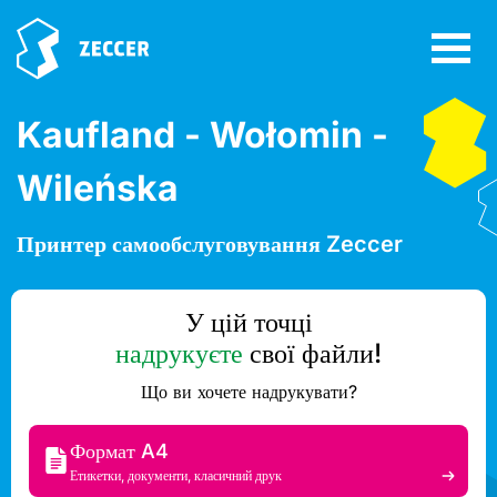
Kaufland - Wołomin -
Wileńska
Принтер самообслуговування Zeccer
У цій точці
надрукуєте
свої файли!
Що ви хочете надрукувати?
Формат A4
Етикетки, документи, класичний друк