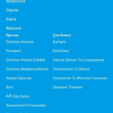
Bydgoszcz
Gdynia
Kielce
Białystok
Про нас
Для бізнесу
Політика Безпеки
Кав'ярні
Регламент
Бібліотеки
Політика Файлів Cookie
Торгові Центри Та Супермаркети
Політика Конфіденційності
Університети Та Школи
Знайди Принтер
Гуртожитки Та Житлові Спільноти
Блог
Державні Установи
API Для Друку
Безкоштовні Розмальовки