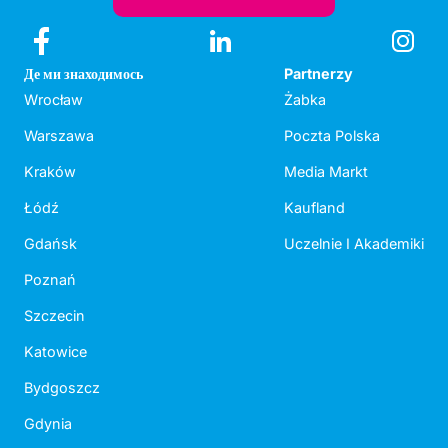
Де ми знаходимось
Partnerzy
Wrocław
Żabka
Warszawa
Poczta Polska
Kraków
Media Markt
Łódź
Kaufland
Gdańsk
Uczelnie I Akademiki
Poznań
Szczecin
Katowice
Bydgoszcz
Gdynia