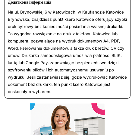
Додаткова інформація
Na ul. Brynowskiej 6 w Katowicach, w Kauflandzie Katowice
Brynowska, znajdziesz punkt ksero Katowice oferujący szybki
druk cyfrowy bez konieczności posiadania własnej drukarki.
To wygodne rozwiązanie na druk z telefonu Katowice lub
komputera, pozwalające na wydruk dokumentów A4, PDF,
Word, kserowanie dokumentów, a także druk biletów, CV czy
umów. Drukarka samoobsługowa umożliwia płatności BLIK,
kartą lub Google Pay, zapewniając bezpieczeństwo dzięki
szyfrowaniu plików i ich automatycznemu usuwaniu po
wydruku. Jeśli zastanawiasz się, gdzie wydrukować Katowice
dokument bez drukarki, ten punkt ksero Katowice jest
doskonałym wyborem.