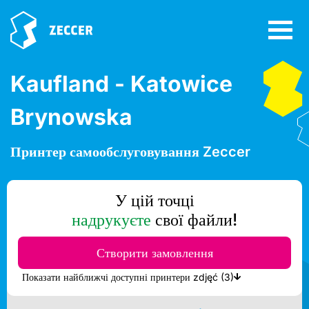
Kaufland - Katowice
Brynowska
Принтер самообслуговування Zeccer
У цій точці
надрукуєте
свої файли!
Створити замовлення
Показати найближчі доступні принтери zdjęć (3)