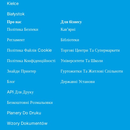
Kielce
Białystok
Про нас
Для бізнесу
Політика Безпеки
Кав'ярні
Регламент
Бібліотеки
Політика Файлів Cookie
Торгові Центри Та Супермаркети
Політика Конфіденційності
Університети Та Школи
Знайди Принтер
Гуртожитки Та Житлові Спільноти
Блог
Державні Установи
API Для Друку
Безкоштовні Розмальовки
Planery Do Druku
Wzory Dokumentów