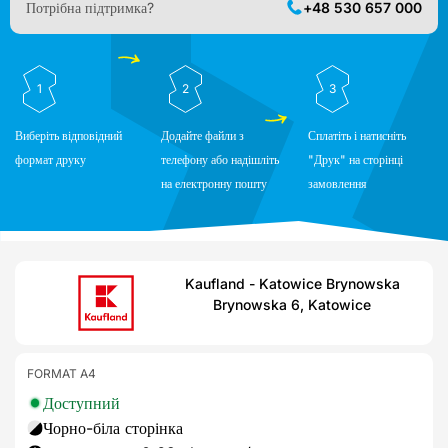
Потрібна підтримка?
+48 530 657 000
1
2
3
Виберіть відповідний
Додайте файли з
Сплатіть і натисніть
формат друку
телефону або надішліть
"Друк" на сторінці
на електронну пошту
замовлення
Kaufland - Katowice Brynowska
Brynowska 6, Katowice
FORMAT A4
Доступний
Чорно-біла сторінка