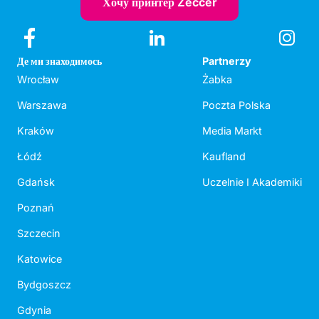
Хочу принтер Zeccer
Де ми знаходимось
Partnerzy
Wrocław
Żabka
Warszawa
Poczta Polska
Kraków
Media Markt
Łódź
Kaufland
Gdańsk
Uczelnie I Akademiki
Poznań
Szczecin
Katowice
Bydgoszcz
Gdynia