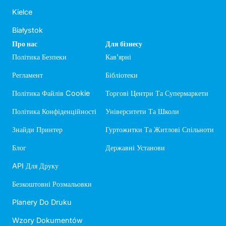
Kielce
Białystok
Про нас
Для бізнесу
Політика Безпеки
Кав'ярні
Регламент
Бібліотеки
Політика Файлів Cookie
Торгові Центри Та Супермаркети
Політика Конфіденційності
Університети Та Школи
Знайди Принтер
Гуртожитки Та Житлові Спільноти
Блог
Державні Установи
API Для Друку
Безкоштовні Розмальовки
Planery Do Druku
Wzory Dokumentów