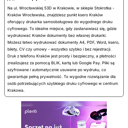
Na ul. Wrocławskiej 53D w Krakowie, w sklepie Stokrotka -
Kraków Wrocławska, znajdziesz punkt ksero Kraków
oferujący drukarka samoobsługowa do wygodnego druku
cyfrowego. To idealne miejsce, gdy zastanawiasz się, gdzie
wydrukować Kraków dokumenty bez własnej drukarki.
Możesz łatwo wydrukować dokumenty A4, PDF, Word, ksero,
bilety, CV czy umowy - wszystko szybko i bez rejestracji.
Druk z telefonu Kraków jest prosty i bezpieczny, a płatności
zrealizujesz za pomocą BLIK, kartą lub Google Pay. Pliki są
szyfrowane i automatycznie usuwane po wydruku, co
gwarantuje pełną prywatność. To wygodne rozwiązanie dla
osób potrzebujących szybkiego druku cyfrowego w centrum
Krakowa.