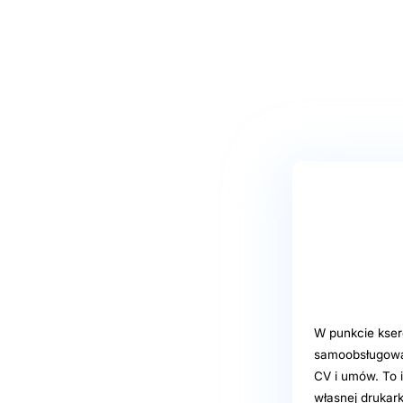
W punkcie kser
samoobsługową 
CV i umów. To 
własnej drukarki