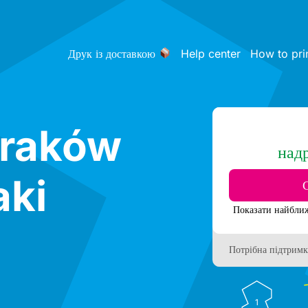
Друк із доставкою
Help center
How to pri
Kraków
над
ki
Потрібна підтримк
1