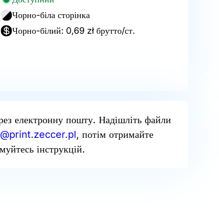
Чорно-біла сторінка
Чорно-білий: 0,69 zł брутто/ст.
рез електронну пошту. Надішліть файли
@print.zeccer.pl
, потім отримайте
муйтесь інструкцій.