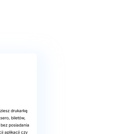
ziesz drukarkę
ero, biletów,
 bez posiadania
ji aplikacji czy