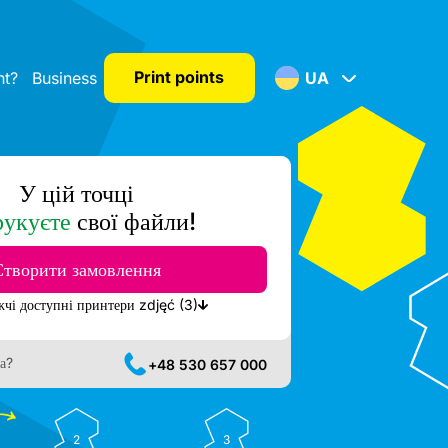
Print points
nt?
Business
UA
У цій точці
рукуєте
свої файли!
Створити замовлення
Показати найближчі доступні принтери zdjęć (3)
а?
+48 530 657 000
2
3