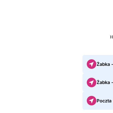
Н
Żabka -
Żabka 
Poczta