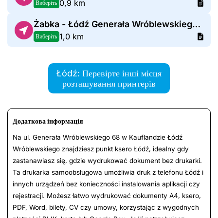
0,9 km
Виберіть
Żabka - Łódź Generała Wróblewskiego 16
1,0 km
Виберіть
Łódź: Перевірте інші місця
розташування принтерів
Додаткова інформація
Na ul. Generała Wróblewskiego 68 w Kauflandzie Łódź
Wróblewskiego znajdziesz punkt ksero Łódź, idealny gdy
zastanawiasz się, gdzie wydrukować dokument bez drukarki.
Ta drukarka samoobsługowa umożliwia druk z telefonu Łódź i
innych urządzeń bez konieczności instalowania aplikacji czy
rejestracji. Możesz łatwo wydrukować dokumenty A4, ksero,
PDF, Word, bilety, CV czy umowy, korzystając z wygodnych