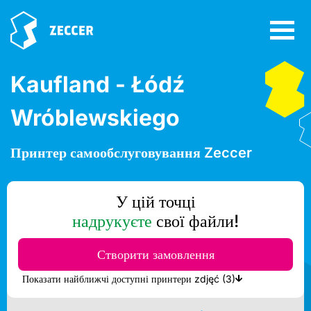
Kaufland - Łódź
Wróblewskiego
Принтер самообслуговування Zeccer
У цій точці
надрукуєте
свої файли!
Створити замовлення
Показати найближчі доступні принтери zdjęć (3)