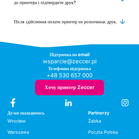
до принтера і підтвердити друк?
Після здійснення оплати принтер не розпочинає друк.
Підтримка по email
wsparcie@zeccer.pl
Телефонна підтримка
+48 530 657 000
Хочу принтер Zeccer
Де ми знаходимось
Partnerzy
Wrocław
Żabka
Warszawa
Poczta Polska