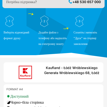
Потрібна підтримка?
+48 530 657 000
1
2
3
Виберіть відповідний
Додайте файли з
Сплатіть і натисніть
формат друку
телефону або надішліть
"Друк" на сторінці
на електронну пошту
замовлення
Kaufland - Łódź Wróblewskiego
Generała Wróblewskiego 68, Łódź
FORMAT A4
Доступний
Чорно-біла сторінка