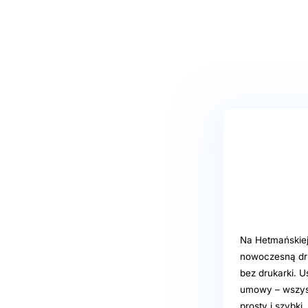
Na Hetmańskiej 
nowoczesną dr
bez drukarki. 
umowy – wszyst
prosty i szybki