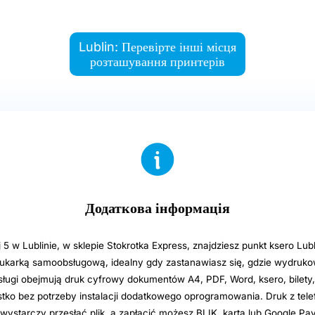
Lublin: Перевірте інші місця
розташування принтерів
Додаткова інформація
5 w Lublinie, w sklepie Stokrotka Express, znajdziesz punkt ksero Lubl
ukarką samoobsługową, idealny gdy zastanawiasz się, gdzie wydruk
Usługi obejmują druk cyfrowy dokumentów A4, PDF, Word, ksero, bilety
ko bez potrzeby instalacji dodatkowego oprogramowania. Druk z telef
, wystarczy przesłać plik, a zapłacić możesz BLIK, kartą lub Google Pay.