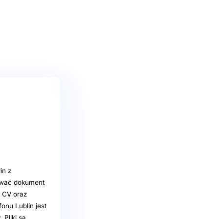
in z
ować dokument
, CV oraz
onu Lublin jest
 Pliki są