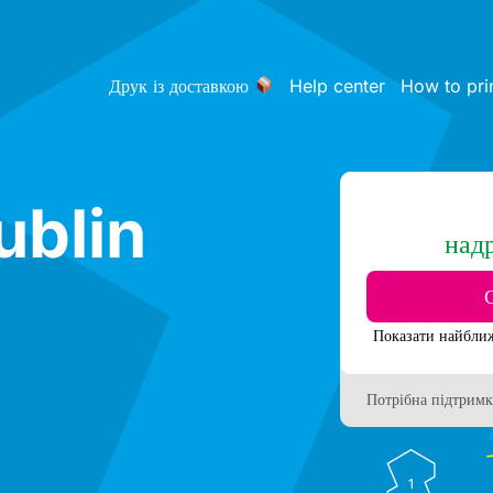
Друк із доставкою
Help center
How to pri
ublin
над
Потрібна підтримк
1