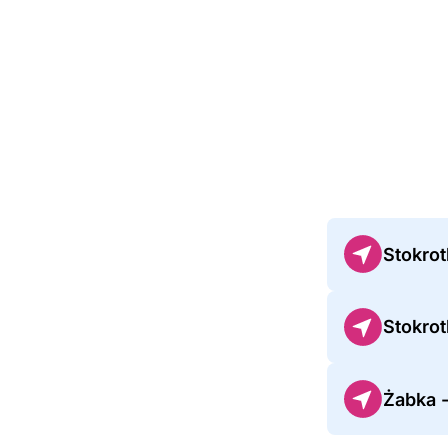
Stokrot
Stokrot
Żabka 