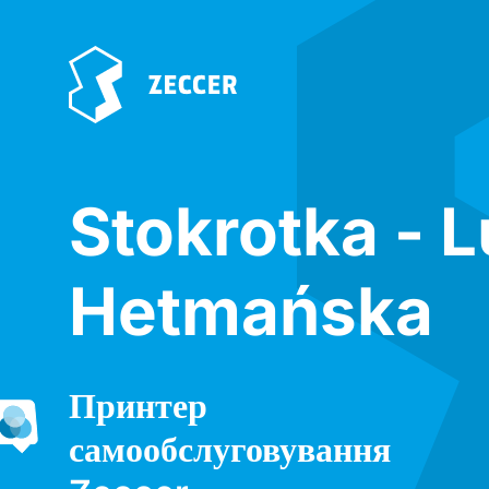
Stokrotka - L
Hetmańska
Принтер
самообслуговування