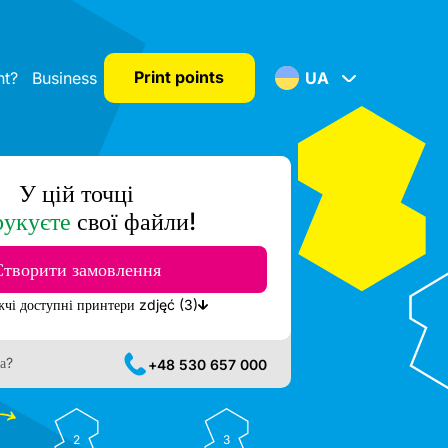
Print points
nt?
Business
UA
У цій точці
рукуєте
свої файли!
Створити замовлення
Показати найближчі доступні принтери zdjęć (3)
а?
+48 530 657 000
2
3