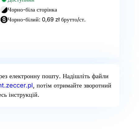
Чорно-біла сторінка
Чорно-білий: 0,69 zł брутто/ст.
рез електронну пошту. Надішліть файли
t.zeccer.pl
, потім отримайте зворотний
сь інструкцій.