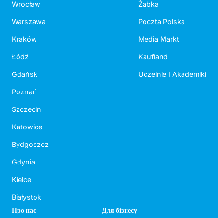
Wrocław
Żabka
Warszawa
Poczta Polska
Kraków
Media Markt
Łódź
Kaufland
Gdańsk
Uczelnie I Akademiki
Poznań
Szczecin
Katowice
Bydgoszcz
Gdynia
Kielce
Białystok
Про нас
Для бізнесу