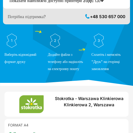
Показати найближчі доступні принтери zdjęć (3)
Потрібна підтримка?
+48 530 657 000
1
2
3
Виберіть відповідний
Додайте файли з
Сплатіть і натисніть
формат друку
телефону або надішліть
"Друк" на сторінці
на електронну пошту
замовлення
Stokrotka - Warszawa Klinkierowa
Klinkierowa 2, Warszawa
FORMAT A4