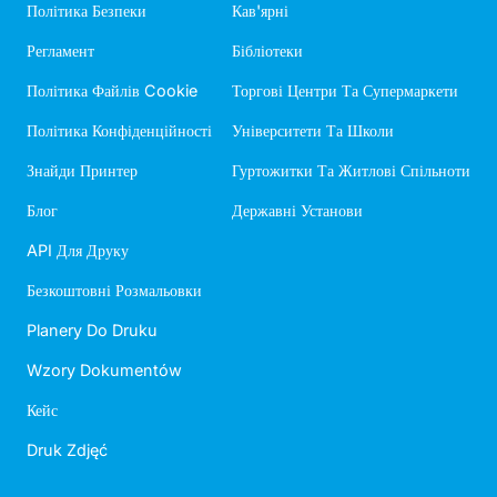
Політика Безпеки
Кав'ярні
Регламент
Бібліотеки
Політика Файлів Cookie
Торгові Центри Та Супермаркети
Політика Конфіденційності
Університети Та Школи
Знайди Принтер
Гуртожитки Та Житлові Спільноти
Блог
Державні Установи
API Для Друку
Безкоштовні Розмальовки
Planery Do Druku
Wzory Dokumentów
Кейс
Druk Zdjęć