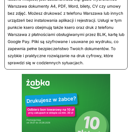
Warszawa dokumenty A4, PDF, Word, bilety, CV czy umowy
bez zdjęć. Możesz drukować z telefonu Warszawa lub innych
urządzeń bez instalowania aplikacji i rejestracji. Usługi w tym
punkcie ksero obejmują także ksero oraz druk z telefonu
Warszawa z płatnościami obsługiwanymi przez BLIK, kartę lub
Google Pay. Pliki są szyfrowane i usuwane po wydruku, co
zapewnia pełne bezpieczeństwo Twoich dokumentów. To
szybkie i praktyczne rozwiązanie na druk cyfrowy, które
sprawdzi się w codziennych sytuacjach.