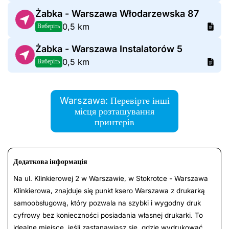
Żabka - Warszawa Włodarzewska 87
0,5 km
Виберіть
Żabka - Warszawa Instalatorów 5
0,5 km
Виберіть
Warszawa: Перевірте інші
місця розташування
принтерів
Додаткова інформація
Na ul. Klinkierowej 2 w Warszawie, w Stokrotce - Warszawa
Klinkierowa, znajduje się punkt ksero Warszawa z drukarką
samoobsługową, który pozwala na szybki i wygodny druk
cyfrowy bez konieczności posiadania własnej drukarki. To
idealne miejsce, jeśli zastanawiasz się, gdzie wydrukować