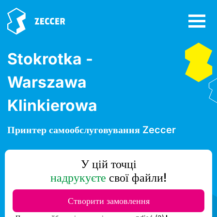
Stokrotka -
Warszawa
Klinkierowa
Принтер самообслуговування Zeccer
У цій точці
надрукуєте
свої файли!
Створити замовлення