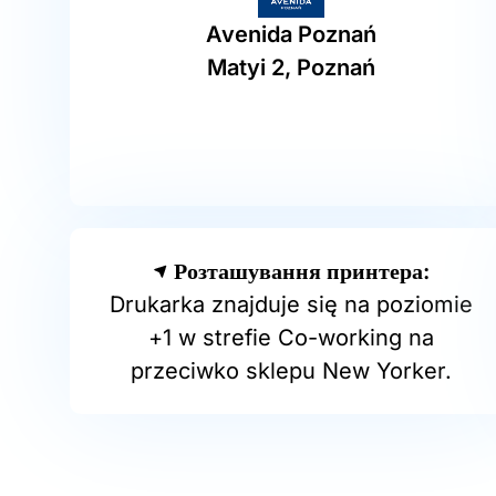
Avenida Poznań
Matyi 2, Poznań
Розташування принтера:
Drukarka znajduje się na poziomie
+1 w strefie Co-working na
przeciwko sklepu New Yorker.