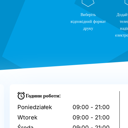
Виберіть
Додай
відповідний формат
теле
друку
наді
електр
Години роботи:
Poniedziałek
09:00 - 21:00
Wtorek
09:00 - 21:00
Środa
09:00 - 21:00