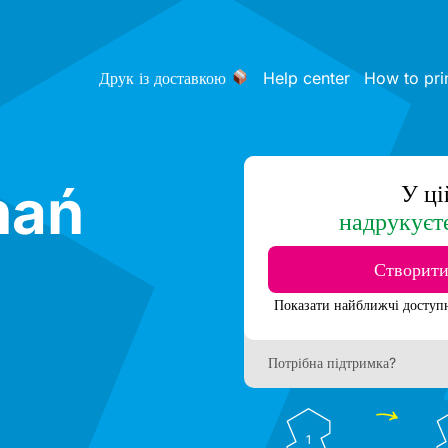
Друк із доставкою
Help center
How to pri
nań
У ці
надрукуєт
Створити
Потрібна підтримка?
1