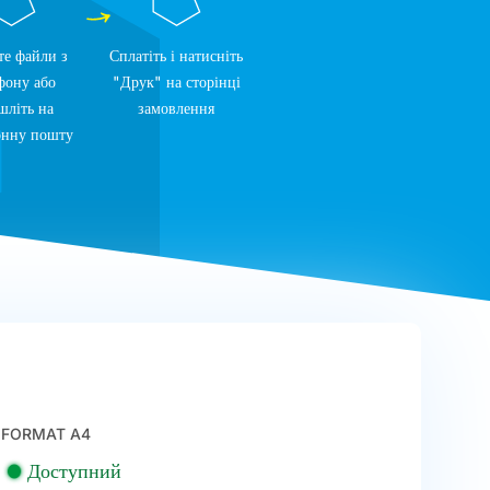
те файли з
Сплатіть і натисніть
фону або
"Друк" на сторінці
шліть на
замовлення
онну пошту
FORMAT A4
Доступний