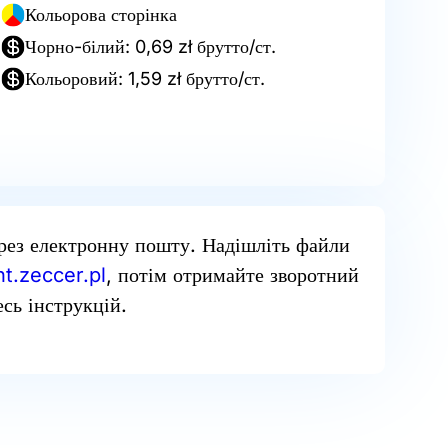
Кольорова сторінка
Чорно-білий: 0,69 zł брутто/ст.
Кольоровий: 1,59 zł брутто/ст.
рез електронну пошту. Надішліть файли
t.zeccer.pl
, потім отримайте зворотний
сь інструкцій.