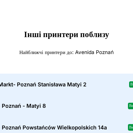
Інші принтери поблизу
Найближчі принтери до: Avenida Poznań
Markt- Poznań Stanisława Matyi 2
В
 Poznań - Matyi 8
Ви
- Poznań Powstańców Wielkopolskich 14a
Ви