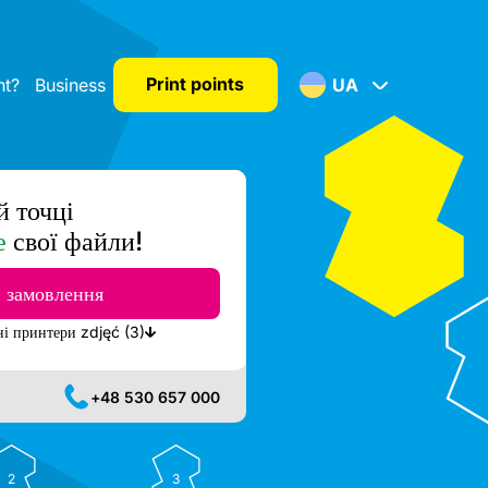
Print points
nt?
Business
UA
й точці
е
свої файли!
 замовлення
Показати найближчі доступні принтери zdjęć (3)
+48 530 657 000
2
3