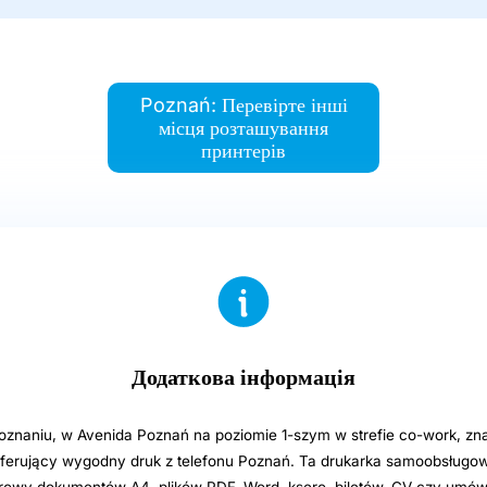
Poznań: Перевірте інші
місця розташування
принтерів
Додаткова інформація
oznaniu, w Avenida Poznań na poziomie 1-szym w strefie co-work, zna
ferujący wygodny druk z telefonu Poznań. Ta drukarka samoobsługo