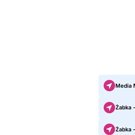
Media 
Żabka -
Żabka 