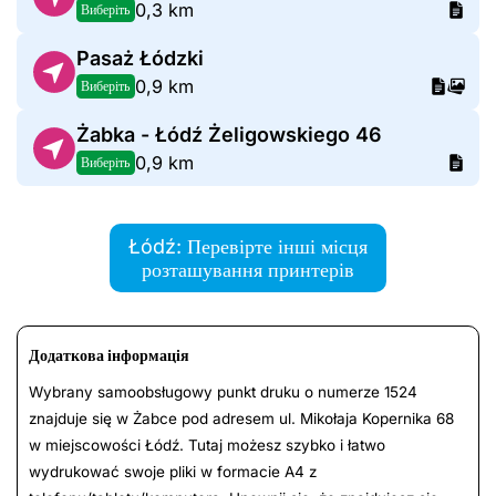
0,3 km
Виберіть
Pasaż Łódzki
0,9 km
Виберіть
Żabka - Łódź Żeligowskiego 46
0,9 km
Виберіть
Łódź: Перевірте інші місця
розташування принтерів
Додаткова інформація
Wybrany samoobsługowy punkt druku o numerze 1524
znajduje się w Żabce pod adresem ul. Mikołaja Kopernika 68
w miejscowości Łódź. Tutaj możesz szybko i łatwo
wydrukować swoje pliki w formacie A4 z