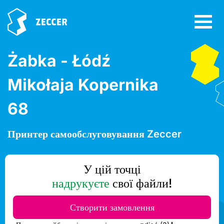
Żabka - Łódź
Mikołaja Kopernika
68
Принтер самообслуговування Zeccer
У цій точці
надрукуєте
свої файли!
Створити замовлення