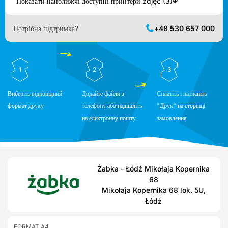
Показати найближчі доступні принтери zdjęć (3)
Потрібна підтримка?
+48 530 657 000
1
2
3
Виберіть відповідний
Додайте файли з
Сплатіть і натисніть
формат друку
телефону або надішліть
"Друк" на сторінці
на електронну пошту
замовлення
Żabka - Łódź Mikołaja Kopernika
68
Mikołaja Kopernika 68 lok. 5U,
Łódź
FORMAT A4