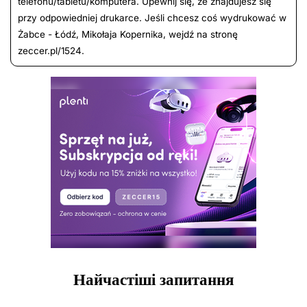
telefonu/tabletu/komputera. Upewnij się, że znajdujesz się
przy odpowiedniej drukarce. Jeśli chcesz coś wydrukować w
Żabce - Łódź, Mikołaja Kopernika, wejdź na stronę
zeccer.pl/1524.
Найчастіші запитання