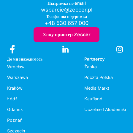
Підтримка по email
wsparcie@zeccer.pl
Телефонна підтримка
+48 530 657 000
Хочу принтер Zeccer
Де ми знаходимось
Partnerzy
Wrocław
Żabka
Warszawa
Poczta Polska
Kraków
Media Markt
Łódź
Kaufland
Gdańsk
Uczelnie I Akademiki
Poznań
Szczecin