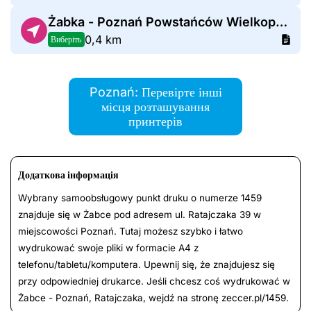
Żabka - Poznań Powstańców Wielkopolskich 2
0,4 km
Виберіть
Poznań: Перевірте інші
місця розташування
принтерів
Додаткова інформація
Wybrany samoobsługowy punkt druku o numerze 1459
znajduje się w Żabce pod adresem ul. Ratajczaka 39 w
miejscowości Poznań. Tutaj możesz szybko i łatwo
wydrukować swoje pliki w formacie A4 z
telefonu/tabletu/komputera. Upewnij się, że znajdujesz się
przy odpowiedniej drukarce. Jeśli chcesz coś wydrukować w
Żabce - Poznań, Ratajczaka, wejdź na stronę zeccer.pl/1459.