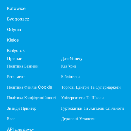
Katowice
Bydgoszcz
Gdynia
Kielce
Białystok
Про нас
Для бізнесу
Політика Безпеки
Кав'ярні
Регламент
Бібліотеки
Політика Файлів Cookie
Торгові Центри Та Супермаркети
Політика Конфіденційності
Університети Та Школи
Знайди Принтер
Гуртожитки Та Житлові Спільноти
Блог
Державні Установи
API Для Друку