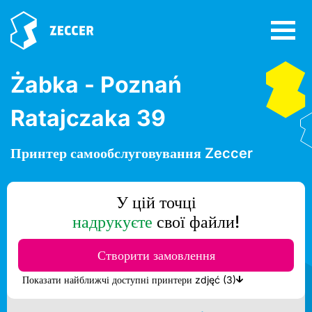
Żabka - Poznań
Ratajczaka 39
Принтер самообслуговування Zeccer
У цій точці
надрукуєте
свої файли!
Створити замовлення
Показати найближчі доступні принтери zdjęć (3)