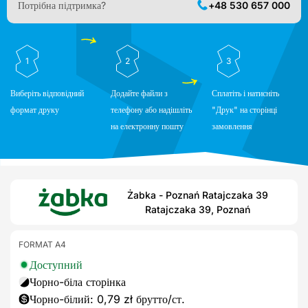
Потрібна підтримка?
+48 530 657 000
1
2
3
Виберіть відповідний
Додайте файли з
Сплатіть і натисніть
формат друку
телефону або надішліть
"Друк" на сторінці
на електронну пошту
замовлення
Żabka - Poznań Ratajczaka 39
Ratajczaka 39, Poznań
FORMAT A4
Доступний
Чорно-біла сторінка
Чорно-білий: 0,79 zł брутто/ст.