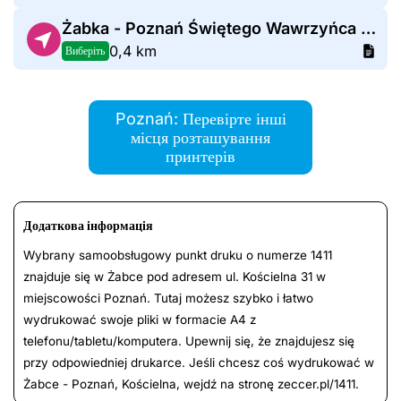
Żabka - Poznań Świętego Wawrzyńca 17
0,4 km
Виберіть
Poznań: Перевірте інші
місця розташування
принтерів
Додаткова інформація
Wybrany samoobsługowy punkt druku o numerze 1411
znajduje się w Żabce pod adresem ul. Kościelna 31 w
miejscowości Poznań. Tutaj możesz szybko i łatwo
wydrukować swoje pliki w formacie A4 z
telefonu/tabletu/komputera. Upewnij się, że znajdujesz się
przy odpowiedniej drukarce. Jeśli chcesz coś wydrukować w
Żabce - Poznań, Kościelna, wejdź na stronę zeccer.pl/1411.