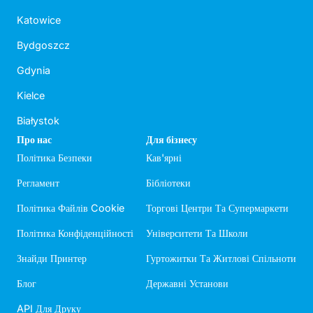
Katowice
Bydgoszcz
Gdynia
Kielce
Białystok
Про нас
Для бізнесу
Політика Безпеки
Кав'ярні
Регламент
Бібліотеки
Політика Файлів Cookie
Торгові Центри Та Супермаркети
Політика Конфіденційності
Університети Та Школи
Знайди Принтер
Гуртожитки Та Житлові Спільноти
Блог
Державні Установи
API Для Друку