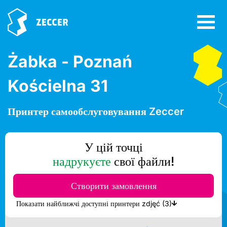
Żabka - Poznań
Kościelna 31
Принтер самообслуговування Zeccer
У цій точці
надрукуєте
свої файли!
Створити замовлення
Показати найближчі доступні принтери zdjęć (3)