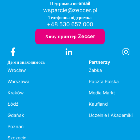
Підтримка по email
wsparcie@zeccer.pl
Телефонна підтримка
+48 530 657 000
Хочу принтер Zeccer
Де ми знаходимось
Partnerzy
Wrocław
Żabka
Warszawa
Poczta Polska
Kraków
Media Markt
Łódź
Kaufland
Gdańsk
Uczelnie I Akademiki
Poznań
Szczecin