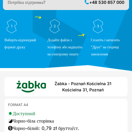
Потрібна підтримка?
+48 530 657 000
1
2
3
Виберіть відповідний
Додайте файли з
Сплатіть і натисніть
формат друку
телефону або надішліть
"Друк" на сторінці
на електронну пошту
замовлення
Żabka - Poznań Kościelna 31
Kościelna 31, Poznań
FORMAT A4
Доступний
Чорно-біла сторінка
Чорно-білий: 0,79 zł брутто/ст.