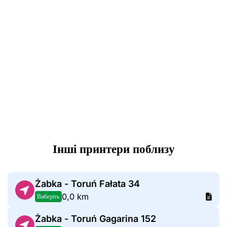
Інші принтери поблизу
Żabka - Toruń Fałata 34
0,0 km
Виберіть
Żabka - Toruń Gagarina 152