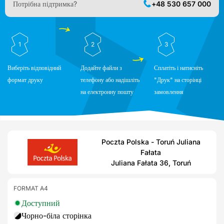
Потрібна підтримка?
+48 530 657 000
1
2
3
Виберіть відповідний
Додайте файли з
Сплатіть і натисніть
формат друку
телефону або надішліть
"Друк" на сторінці
на електронну пошту
замовлення
Poczta Polska - Toruń Juliana
Fałata
Juliana Fałata 36, Toruń
FORMAT A4
Доступний
Чорно-біла сторінка