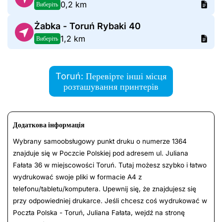
0,2 km
Виберіть
Żabka - Toruń Rybaki 40
1,2 km
Виберіть
Toruń: Перевірте інші місця
розташування принтерів
Додаткова інформація
Wybrany samoobsługowy punkt druku o numerze 1364
znajduje się w Poczcie Polskiej pod adresem ul. Juliana
Fałata 36 w miejscowości Toruń. Tutaj możesz szybko i łatwo
wydrukować swoje pliki w formacie A4 z
telefonu/tabletu/komputera. Upewnij się, że znajdujesz się
przy odpowiedniej drukarce. Jeśli chcesz coś wydrukować w
Poczta Polska - Toruń, Juliana Fałata, wejdź na stronę