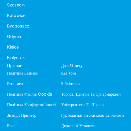
Szczecin
Katowice
Bydgoszcz
Gdynia
Kielce
Białystok
Про нас
Для бізнесу
Політика Безпеки
Кав'ярні
Регламент
Бібліотеки
Політика Файлів Cookie
Торгові Центри Та Супермаркети
Політика Конфіденційності
Університети Та Школи
Знайди Принтер
Гуртожитки Та Житлові Спільноти
Блог
Державні Установи