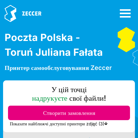
Poczta Polska -
Toruń Juliana Fałata
Принтер самообслуговування Zeccer
У цій точці
надрукуєте
свої файли!
Створити замовлення
Показати найближчі доступні принтери zdjęć (3)