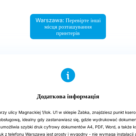
Warszawa: Перевірте інші
місця розташування
принтерів
Додаткова інформація
zy ulicy Magnackiej 1/lok. U1 w sklepie Żabka, znajdziesz punkt kse
bsługową, idealny gdy zastanawiasz się, gdzie wydrukować dokument
 umożliwia szybki druk cyfrowy dokumentów A4, PDF, Word, a także kse
 z telefonu Warszawa jest prosty i wygodny - nie wymaga instalacji ap