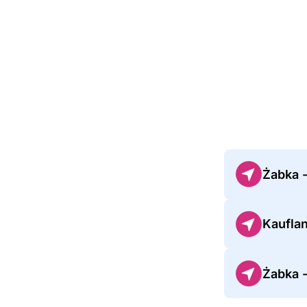
Żabka 
Kaufla
Żabka 