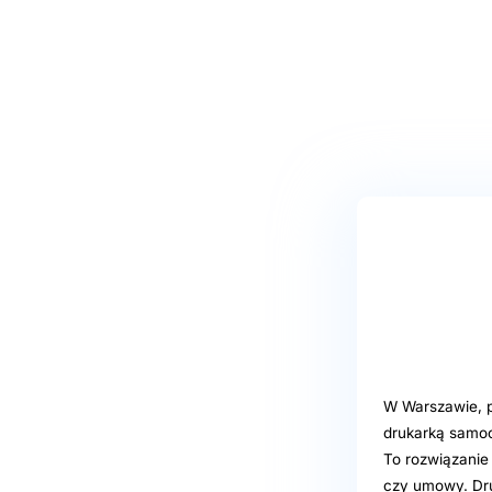
W Warszawie, pr
drukarką samoo
To rozwiązanie
czy umowy. Druk