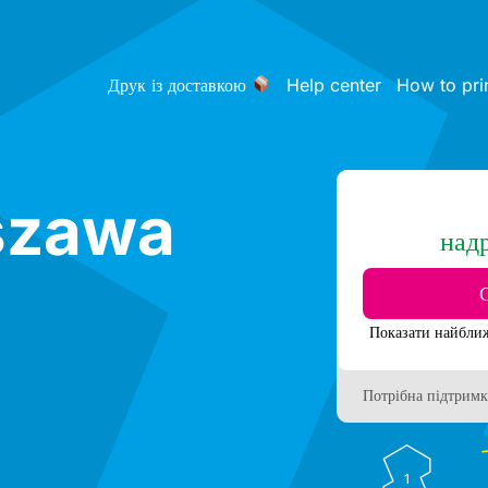
Друк із доставкою
Help center
How to pri
szawa
над
Потрібна підтримк
1