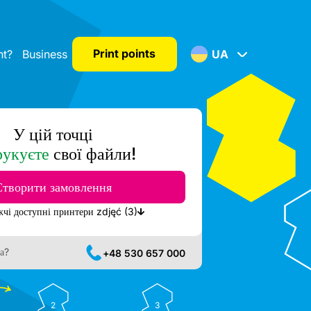
Print points
nt?
Business
UA
У цій точці
рукуєте
свої файли!
Створити замовлення
Показати найближчі доступні принтери zdjęć (3)
а?
+48 530 657 000
2
3