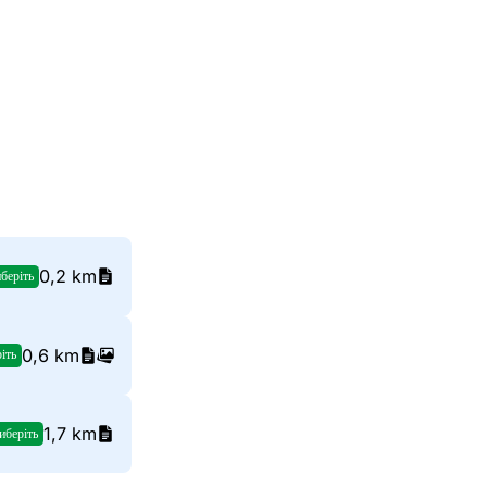
0,2 km
беріть
0,6 km
іть
1,7 km
иберіть