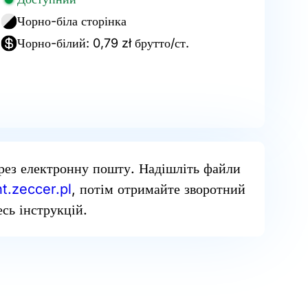
Чорно-біла сторінка
Чорно-білий: 0,79 zł брутто/ст.
рез електронну пошту. Надішліть файли
t.zeccer.pl
, потім отримайте зворотний
сь інструкцій.