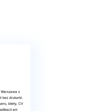
ro Warszawa z
 bez drukarki.
ro, bilety, CV
likacji ani