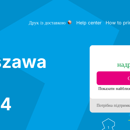
Друк із доставкою
Help center
How to pri
szawa
над
 4
Потрібна підтримк
1