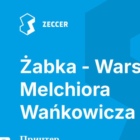
Żabka - War
Melchiora
Wańkowicza
Принтер