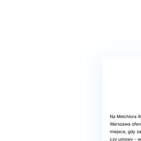
Na Melchiora W
Warszawa oferu
miejsce, gdy z
czy umowy - ws