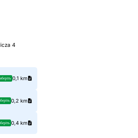
icza 4
0,1 km
иберіть
0,2 km
беріть
0,4 km
беріть