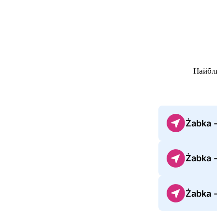
Найбл
Żabka 
Żabka 