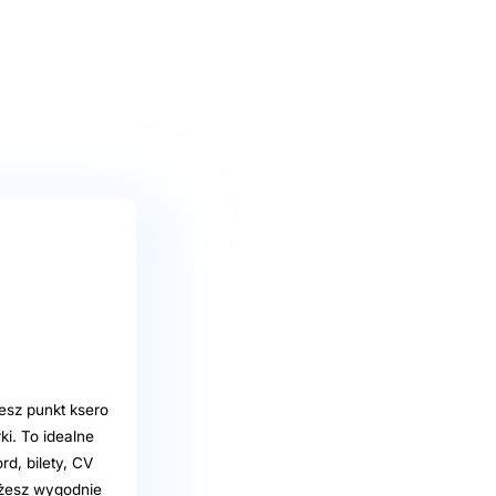
esz punkt ksero
i. To idealne
d, bilety, CV
ożesz wygodnie