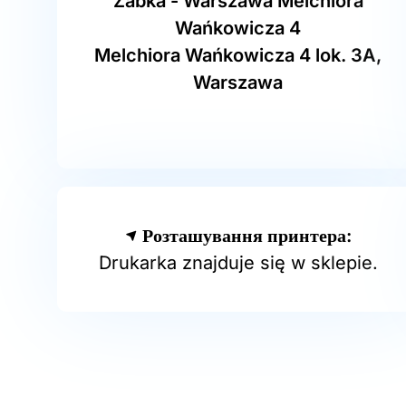
Żabka - Warszawa Melchiora
Wańkowicza 4
Melchiora Wańkowicza 4 lok. 3A,
Warszawa
Розташування принтера:
Drukarka znajduje się w sklepie.