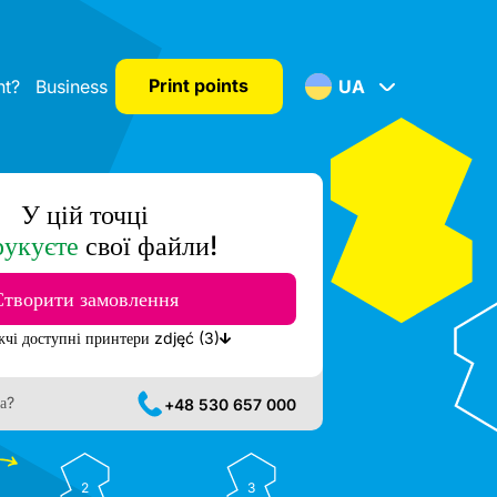
Print points
nt?
Business
UA
У цій точці
рукуєте
свої файли!
Створити замовлення
Показати найближчі доступні принтери zdjęć (3)
а?
+48 530 657 000
2
3