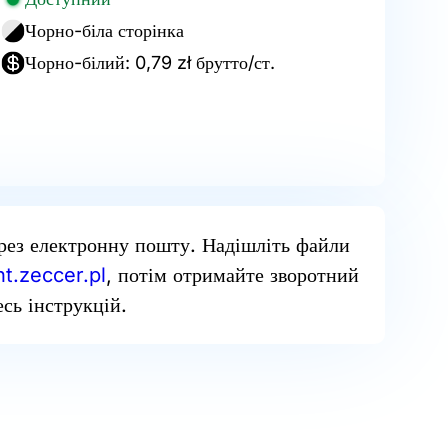
Чорно-біла сторінка
Чорно-білий: 0,79 zł брутто/ст.
рез електронну пошту. Надішліть файли
t.zeccer.pl
, потім отримайте зворотний
сь інструкцій.